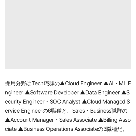
採用分野はTech職群の▲Cloud Engineer ▲AI・ML E
ngineer ▲Software Developer ▲Data Engineer ▲S
ecurity Engineer・SOC Analyst ▲Cloud Managed S
ervice Engineerの6職種と、Sales・Business職群の
▲Account Manager・Sales Associate ▲Billing Asso
ciate ▲Business Operations Associateの3職種だ。