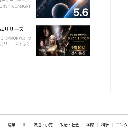
料ユーザーにテキス
までChatGPT
正式リリース
（MMORPG）の
日に正式リリースすると
IT
産
産業
流通・小売
政治・社会
国際
科学
エンタ