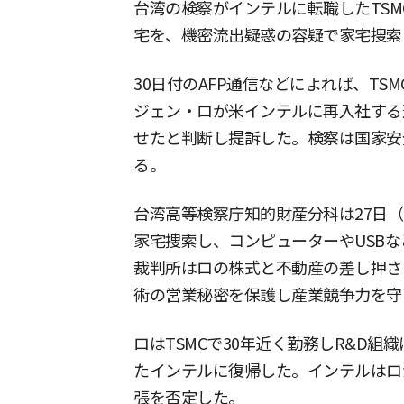
台湾の検察がインテルに転職したTSM
宅を、機密流出疑惑の容疑で家宅捜索
30日付のAFP通信などによれば、TS
ジェン・ロが米インテルに再入社する
せたと判断し提訴した。検察は国家安
る。
台湾高等検察庁知的財産分科は27日
家宅捜索し、コンピューターやUSB
裁判所はロの株式と不動産の差し押さ
術の営業秘密を保護し産業競争力を守
ロはTSMCで30年近く勤務しR&D
たインテルに復帰した。インテルはロ
張を否定した。