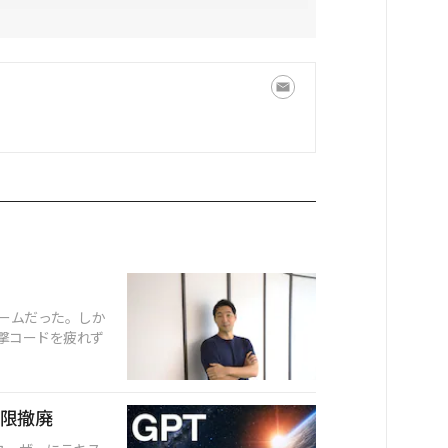
ームだった。しか
撃コードを疲れず
制限撤廃