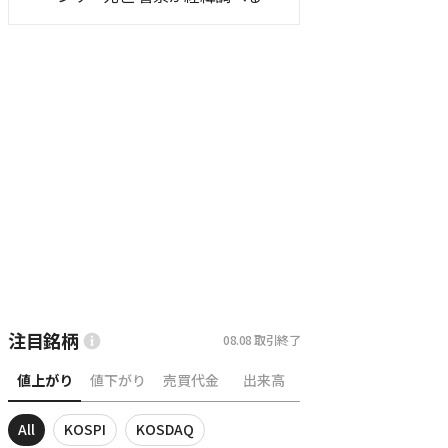
注目銘柄
08.08
取引終了
値上がり
値下がり
売買代金
出来高
All
KOSPI
KOSDAQ