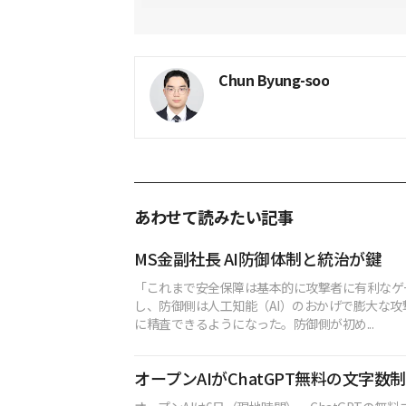
Chun Byung-soo
あわせて読みたい記事
MS金副社長 AI防御体制と統治が鍵
「これまで安全保障は基本的に攻撃者に有利なゲ
し、防御側は人工知能（AI）のおかげで膨大な攻
に精査できるようになった。防御側が初め...
オープンAIがChatGPT無料の文字数