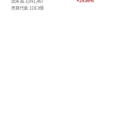
+
29.89
%
出来高
3,991,467
売買代金
118.3億