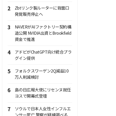
2
Zbtリンク製ルーターに背面口
発覚販売停止へ
3
NAVERがAIファクトリー契約構
造公開 NVIDIA出資とBrookfield
資金で推進
4
アドビがChatGPT向け統合プラ
グイン提供
5
フォルクスワーゲン2Q減益10
万人削減検討
6
島の日広報大使にリセンヌ就任
ヨスで開幕式登壇
7
ソウルで日本人女性インフルエ
ンサー死亡 警察が経緯調べる