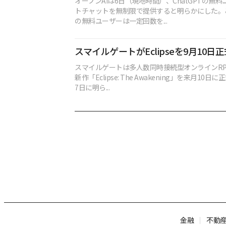
オープンAIは6日（現地時間）、ChatGPTの無
トチャットを無制限で提供すると明らかにした。これ
の無料ユーザーは一定回数を...
スマイルゲートがEclipseを9月10日
スマイルゲートは多人数同時接続型オンラインRPG
新作「Eclipse: The Awakening」を来月10
7日に明ら...
金融
不動