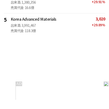
+
29.91
%
出来高
1,380,356
売買代金
16.6億
3,020
5
Korea Advanced Materials
+
29.89
%
出来高
3,991,467
売買代金
118.3億
IT
金融
不動産
産業
流通・小売
政治・社会
国際
科学
エンタメ
スポーツ