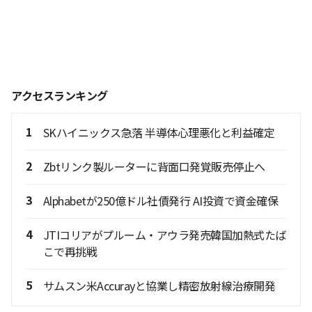
アクセスランキング
1
SKハイニックス急落 半導体心理悪化と利益確定
2
Zbtリンク製ルーターに背面口発覚販売停止へ
3
Alphabetが250億ドル社債発行 AI投資で資金確保
4
JTIコリアがプルーム・アウラ発売韓国加熱式たば
こで再挑戦
5
サムスン米Accurayと協業し精密放射線治療開発