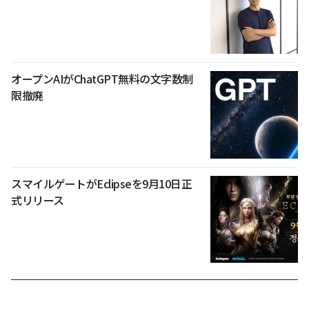
オープンAIがChatGPT無料の文字数制
限撤廃
スマイルゲートがEclipseを9月10日正
式リリース