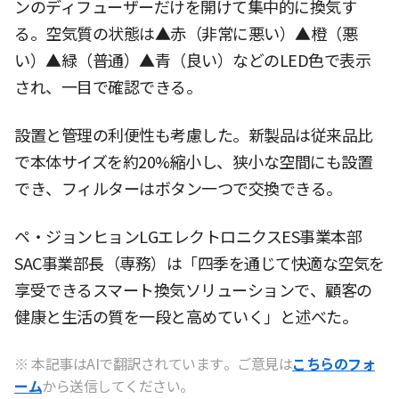
ンのディフューザーだけを開けて集中的に換気す
る。空気質の状態は▲赤（非常に悪い）▲橙（悪
い）▲緑（普通）▲青（良い）などのLED色で表示
され、一目で確認できる。
設置と管理の利便性も考慮した。新製品は従来品比
で本体サイズを約20%縮小し、狭小な空間にも設置
でき、フィルターはボタン一つで交換できる。
ペ・ジョンヒョンLGエレクトロニクスES事業本部
SAC事業部長（専務）は「四季を通じて快適な空気を
享受できるスマート換気ソリューションで、顧客の
健康と生活の質を一段と高めていく」と述べた。
※ 本記事はAIで翻訳されています。ご意見は
こちらのフォ
ーム
から送信してください。