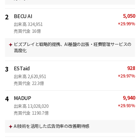
5,050
2
BECU AI
+
29.99
%
出来高
324,951
売買代金
16億
ビズプレイと戦略的提携、AI基盤の出張・経費管理サービスの
高度化
928
3
ESTaid
+
29.97
%
出来高
2,620,951
売買代金
22.3億
9,940
4
MADUP
+
29.93
%
出来高
13,028,020
売買代金
1190.7億
AI技術を活用した広告効率の改善期待感