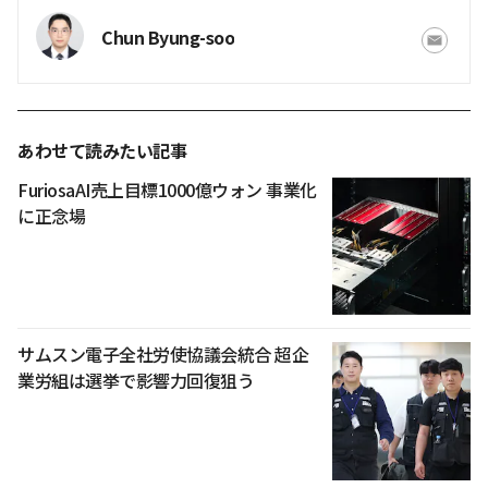
Chun Byung-soo
あわせて読みたい記事
FuriosaAI売上目標1000億ウォン 事業化
に正念場
サムスン電子全社労使協議会統合 超企
業労組は選挙で影響力回復狙う