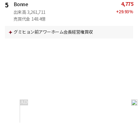
4,775
5
Bonne
+
29.93
%
出来高
3,261,711
売買代金
148.4億
グミヒョン前アワーホーム会長経営権買収
IT
金融
不動産
産業
流通・小売
政治・社会
国際
科学
エンタメ
スポーツ