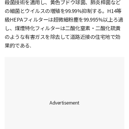
殺菌技術を適用し、黄色ブドウ球菌、肺炎桿菌など
の細菌とウイルスの増殖を99.99%抑制する。H14等
級HEPAフィルターは超微細粉塵を99.995%以上ろ過
し、煤煙特化フィルターは二酸化窒素・二酸化硫黄
のような有害ガスを除去して道路近接の住宅地で効
果的である.