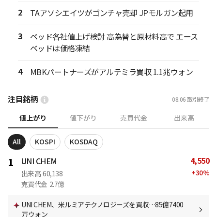
2
TAアソシエイツがゴンチャ売却 JPモルガン起用
3
ベッド各社値上げ検討 高為替と原材料高で エース
ベッドは価格凍結
4
MBKパートナーズがアルテミラ買収 1.1兆ウォン
注目銘柄
08.06
取引終了
値上がり
値下がり
売買代金
出来高
All
KOSPI
KOSDAQ
4,550
1
UNI CHEM
+
30
%
出来高
60,138
売買代金
2.7億
UNI CHEM、米ルミアテクノロジーズを買収…85億7400
万ウォン