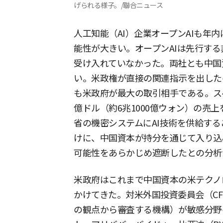
げられる様子。/聯合ニュース
人工知能（AI）企業オープンAIも年
能性が大きい。オープンAIは先行す
受け入れていなかった。両社とも中国
い。米政権が直接の関連指示を出した
も米政府が最大の取引相手である。ス
億ドル（約6兆1000億ウォン）の売
省の機密システムにAI技術を供給す
けに、中国資本が持分を通じて入り込
可能性をあらかじめ遮断したとの分析
米政府はこれまで中国資本の米テクノ
かけてきた。対米外国投資委員会（CF
の観点から審査する機構）が敏感分野