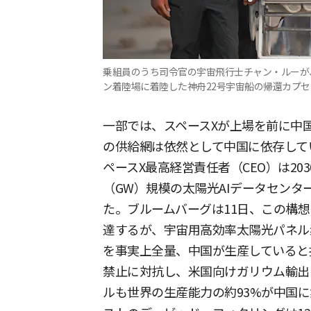
乗組員のうち司令官の宇宙飛行士チャン・ルーが、
ン着陸場に着陸した神舟22号宇宙船の帰還カプセ
一部では、スペースXが上場を前に中
の供給網は依然として中国に依存して
ペースX最高経営責任者（CEO）は20
（GW）規模の太陽光AIデータセン
た。ブルームバーグは11日、この構想
達するが、宇宙用高効率太陽光パネル
を事実上全量、中国が生産していると
禁止に対抗し、米国向けガリウム輸出
ルも世界の生産能力の約93%が中国