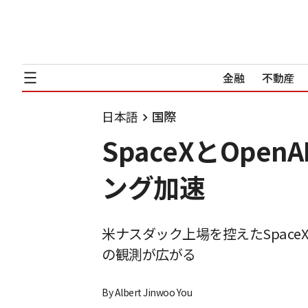
金融
不動産
日本語
国際
SpaceXとOp
ング加速
米ナスダック上場を控えたSpac
の観測が広がる
By
Albert Jinwoo You