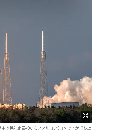
基地の発射施設40からファルコン9ロケットが打ち上