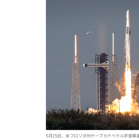
5月15日、米フロリダ州ケープカナベラル宇宙軍