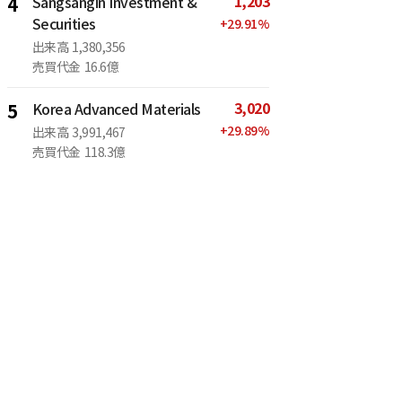
1,203
4
Sangsangin Investment &
Securities
+
29.91
%
出来高
1,380,356
売買代金
16.6億
3,020
5
Korea Advanced Materials
+
29.89
%
出来高
3,991,467
売買代金
118.3億