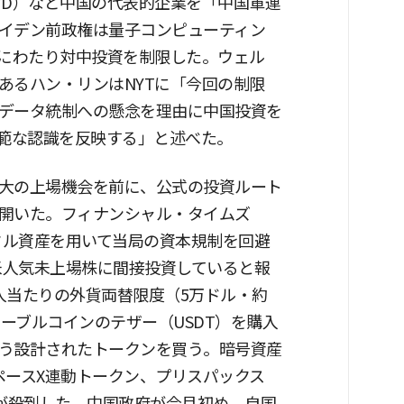
YD）など中国の代表的企業を「中国軍連
イデン前政権は量子コンピューティン
般にわたり対中投資を制限した。ウェル
あるハン・リンはNYTに「今回の制限
データ統制への懸念を理由に中国投資を
広範な認識を反映する」と述べた。
大の上場機会を前に、公式の投資ルート
開いた。フィナンシャル・タイムズ
タル資産を用いて当局の資本規制を回避
米人気未上場株に間接投資していると報
人当たりの外貨両替限度（5万ドル・約
テーブルコインのテザー（USDT）を購入
う設計されたトークンを買う。暗号資産
ペースX連動トークン、プリスパックス
購入者が殺到した。中国政府が今月初め、自国