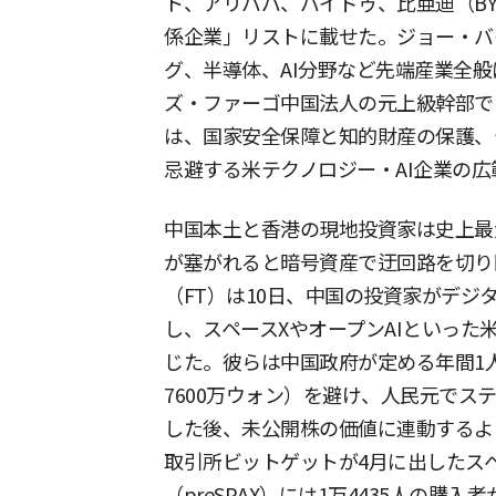
ト、アリババ、バイドゥ、比亜迪（B
係企業」リストに載せた。ジョー・バ
グ、半導体、AI分野など先端産業全
ズ・ファーゴ中国法人の元上級幹部で
は、国家安全保障と知的財産の保護、
忌避する米テクノロジー・AI企業の
中国本土と香港の現地投資家は史上最
が塞がれると暗号資産で迂回路を切り
（FT）は10日、中国の投資家がデジ
し、スペースXやオープンAIといった
じた。彼らは中国政府が定める年間1
7600万ウォン）を避け、人民元でス
した後、未公開株の価値に連動するよ
取引所ビットゲットが4月に出したス
（preSPAX）には1万4435人の