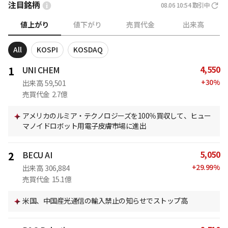
注目銘柄
08.06 10:54
取引中
値上がり
値下がり
売買代金
出来高
All
KOSPI
KOSDAQ
4,550
1
UNI CHEM
+
30
%
出来高
59,501
売買代金
2.7億
アメリカのルミア・テクノロジーズを100％買収して、ヒュー
マノイドロボット用電子皮膚市場に進出
5,050
2
BECU AI
+
29.99
%
出来高
306,884
売買代金
15.1億
米国、中国産光通信の輸入禁止の知らせでストップ高