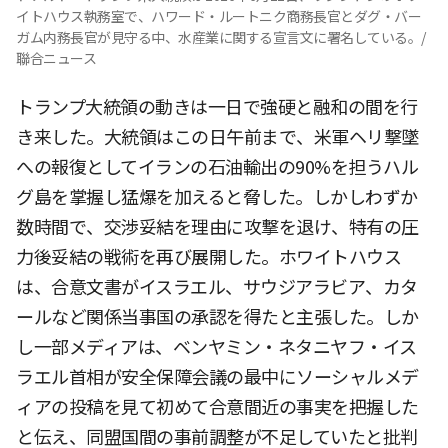
イトハウス執務室で、ハワード・ルートニク商務長官とダグ・バー
ガム内務長官が見守る中、水産業に関する宣言文に署名している。/
聯合ニュース
トランプ大統領の動きは一日で強硬と融和の間を行
き来した。大統領はこの日午前まで、米軍ヘリ撃墜
への報復としてイランの石油輸出の90%を担うハル
グ島を掌握し猛爆を加えると脅した。しかしわずか
数時間で、交渉妥結を理由に攻撃を退け、特有の圧
力後妥結の戦術を再び展開した。ホワイトハウス
は、合意文書がイスラエル、サウジアラビア、カタ
ールなど関係当事国の承認を得たと主張した。しか
し一部メディアは、ベンヤミン・ネタニヤフ・イス
ラエル首相が安全保障会議の最中にソーシャルメデ
ィアの投稿を見て初めて合意間近の事実を把握した
と伝え、同盟国間の事前調整が不足していたと批判