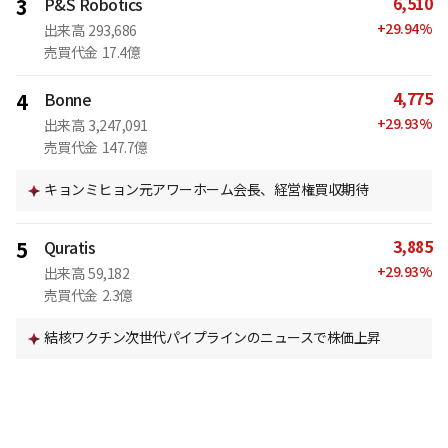
6,510
3
P&S Robotics
+
29.94
%
出来高
293,686
売買代金
17.4億
4,775
4
Bonne
+
29.93
%
出来高
3,247,091
売買代金
147.7億
キョンミヒョン元アワーホーム会長、経営権買収期待
3,885
5
Quratis
+
29.93
%
出来高
59,182
売買代金
2.3億
結核ワクチン次世代パイプラインのニュースで株価上昇