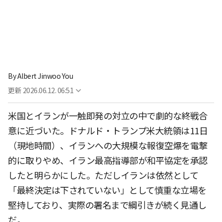
By
Albert Jinwoo You
更新
2026.06.12. 06:51
米国とイランが一触即発の対立の中で劇的な終戦合
意に近づいた。ドナルド・トランプ米大統領は11日
（現地時間）、イランへの大規模な報復空爆を電撃
的に取りやめ、イラン最高指導部が和平協定を承認
したと明らかにした。ただしイランは依然として
「最終決定は下されていない」として慎重な立場を
堅持しており、実際の署名まで綱引きが続く見通し
だ。