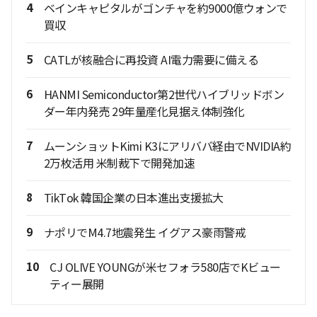
4
ベインキャピタルがゴンチャを約9000億ウォンで
買収
5
CATLが核融合に再投資 AI電力需要に備える
6
HANMI Semiconductor第2世代ハイブリッドボン
ダー年内発売 29年量産化見据え体制強化
7
ムーンショットKimi K3にアリババ経由でNVIDIA約
2万枚活用 米制裁下で開発加速
8
TikTok 韓国企業の日本進出支援拡大
9
ナポリでM4.7地震発生 イグアス豪雨警戒
10
CJ OLIVE YOUNGが米セフォラ580店でKビュー
ティー展開