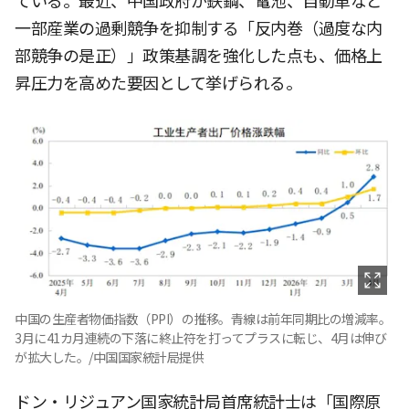
ている。最近、中国政府が鉄鋼、電池、自動車など
一部産業の過剰競争を抑制する「反内巻（過度な内
部競争の是正）」政策基調を強化した点も、価格上
昇圧力を高めた要因として挙げられる。
中国の生産者物価指数（PPI）の推移。青線は前年同期比の増減率。
3月に41カ月連続の下落に終止符を打ってプラスに転じ、4月は伸び
が拡大した。/中国国家統計局提供
ドン・リジュアン国家統計局首席統計士は「国際原