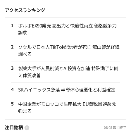
アクセスランキング
1
ボルボEX90発売 高出力と快適性両立 価格競争力
訴求
2
ソウルで日本人TikTok配信者が死亡 龍山警が経緯
調べる
3
製薬大手が人員削減とAI投資を加速 特許満了に備
え体質改善
4
SKハイニックス急落 半導体心理悪化と利益確定
5
中国企業がモロッコで生産拡大 EU関税回避懸念
強まる
注目銘柄
08.08
取引終了