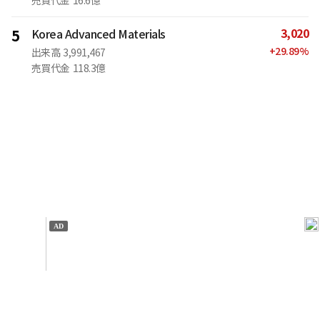
売買代金
16.6億
3,020
5
Korea Advanced Materials
+
29.89
%
出来高
3,991,467
売買代金
118.3億
IT
金融
不動産
産業
流通・小売
政治・社会
国際
科学
エンタメ
スポーツ