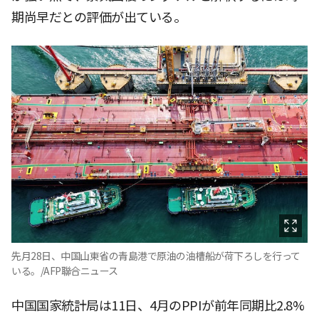
期尚早だとの評価が出ている。
先月28日、中国山東省の青島港で原油の油槽船が荷下ろしを行って
いる。/AFP聯合ニュース
中国国家統計局は11日、4月のPPIが前年同期比2.8%