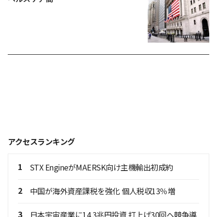
アクセスランキング
1
STX EngineがMAERSK向け主機輸出初成約
2
中国が海外資産課税を強化 個人税収13％増
3
日本宇宙産業に14.3兆円投資 打上げ30回へ競争導