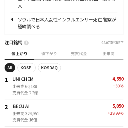
入
4
ソウルで日本人女性インフルエンサー死亡 警察が
経緯調べる
注目銘柄
08.07
取引終了
値上がり
値下がり
売買代金
出来高
All
KOSPI
KOSDAQ
4,550
1
UNI CHEM
+
30
%
出来高
60,138
売買代金
2.7億
5,050
2
BECU AI
+
29.99
%
出来高
324,951
売買代金
16億