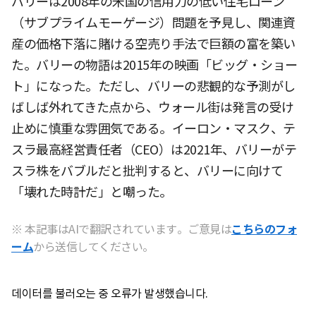
バリーは2008年の米国の信用力の低い住宅ローン
（サブプライムモーゲージ）問題を予見し、関連資
産の価格下落に賭ける空売り手法で巨額の富を築い
た。バリーの物語は2015年の映画「ビッグ・ショー
ト」になった。ただし、バリーの悲観的な予測がし
ばしば外れてきた点から、ウォール街は発言の受け
止めに慎重な雰囲気である。イーロン・マスク、テ
スラ最高経営責任者（CEO）は2021年、バリーがテ
スラ株をバブルだと批判すると、バリーに向けて
「壊れた時計だ」と嘲った。
※ 本記事はAIで翻訳されています。ご意見は
こちらのフォ
ーム
から送信してください。
데이터를 불러오는 중 오류가 발생했습니다.