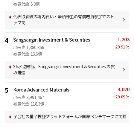
売買代金
5.3億
代表取締役の場内買い・筆頭株主の有償増資参加でスト
ップ高
1,203
4
Sangsangin Investment & Securities
+
29.91
%
出来高
1,380,356
売買代金
16.6億
Sh水協銀行、Sangsangin Investment & Securities の買
収推進
3,020
5
Korea Advanced Materials
+
29.89
%
出来高
3,991,467
売買代金
118.3億
子会社の量子検証プラットフォームが国際ベンチマークに掲載