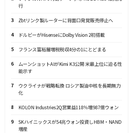
行
3
Zbtリンク製ルーターに背面口発覚販売停止へ
4
ドルビーがHisenseにDolby Vision 2初搭載
5
フランス富裕層増税税収4分の1にとどまる
6
ムーンショットAIがKimi K3公開 米最上位に迫る性
能示す
7
ウクライナが戦略転換 ロシア製油中核を長期無力
化
8
KOLON Industries2Q営業益118％増987億ウォン
9
SKハイニックスが54兆ウォン投資しHBM・NAND
増産