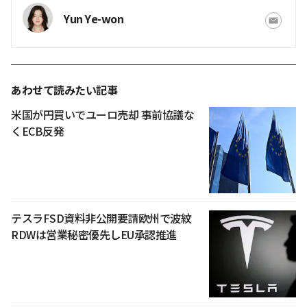
Yun Ye-won
あわせて読みたい記事
米国が円買いでユーロ売却 事前協議な
くECB反発
テスラFSD資料非公開要請欧州で波紋
RDWは営業秘密優先しEU承認推進