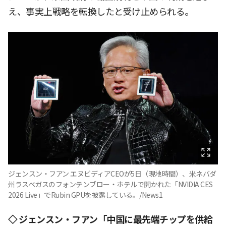
え、事実上戦略を転換したと受け止められる。
ジェンスン・フアン エヌビディアCEOが5日（現地時間）、米ネバダ
州ラスベガスのフォンテンブロー・ホテルで開かれた「NVIDIA CES
2026 Live」でRubin GPUを披露している。/News1
◇ ジェンスン・フアン「中国に最先端チップを供給