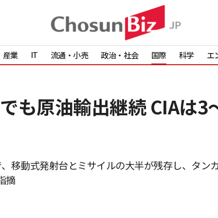
IT
産業
流通・小売
政治・社会
国際
科学
エ
でも原油輸出継続 CIAは3
で、移動式発射台とミサイルの大半が残存し、タン
指摘