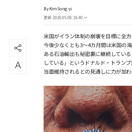
By
Kim Song-yi
更新
2026.05.08. 16:40
米国がイラン体制の崩壊を目標に全方
今後少なくとも3〜4カ月間は米国の
ある石油輸出も秘密裏に継続している
している」というドナルド・トランプ
当面維持されるとの見通しに力が加わ