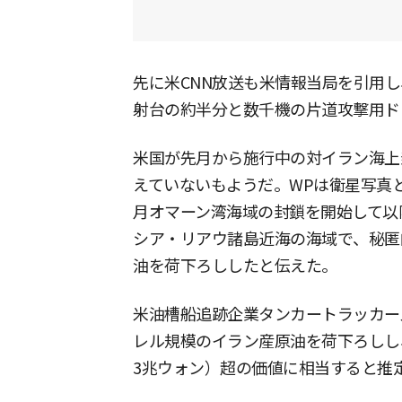
先に米CNN放送も米情報当局を引用
射台の約半分と数千機の片道攻撃用ド
米国が先月から施行中の対イラン海上
えていないもようだ。WPは衛星写真
月オマーン湾海域の封鎖を開始して以
シア・リアウ諸島近海の海域で、秘匿
油を荷下ろししたと伝えた。
米油槽船追跡企業タンカートラッカーズ
レル規模のイラン産原油を荷下ろしし
3兆ウォン）超の価値に相当すると推