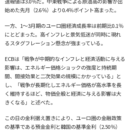
速報値は3.0％だ。中東戦争による原油高の影響が出
始めた先月（2.6％）より0.4％ポイント高まった。
一方、1〜3月期のユーロ圏経済成長率は前期比0.1％
にとどまった。高インフレと景気低迷が同時に現れ
るスタグフレーション懸念が強まっている。
ECBは「戦争が中期的なインフレと経済活動に与える
影響は、エネルギー価格ショックの強度と持続期
間、間接効果と二次効果の規模にかかっている」と
し、「戦争が長期化しエネルギー価格が高水準を長
く維持するほど、物価全般と経済に与える影響は大
きくなる」と述べた。
この日の金利据え置きにより、ユーロ圏の金融政策
の基準である預金金利と韓国の基準金利（2.50％）