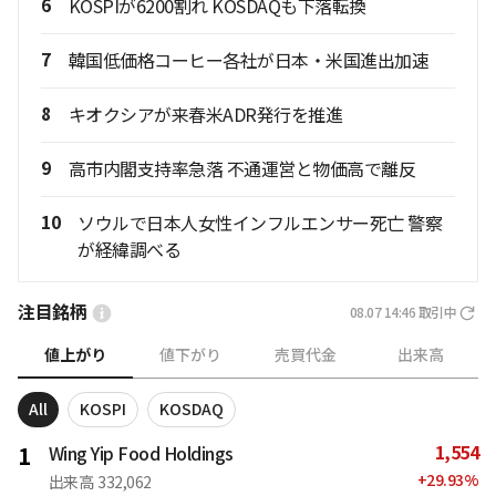
6
KOSPIが6200割れ KOSDAQも下落転換
7
韓国低価格コーヒー各社が日本・米国進出加速
8
キオクシアが来春米ADR発行を推進
9
高市内閣支持率急落 不通運営と物価高で離反
10
ソウルで日本人女性インフルエンサー死亡 警察
が経緯調べる
注目銘柄
08.07 14:46
取引中
値上がり
値下がり
売買代金
出来高
All
KOSPI
KOSDAQ
1,554
1
Wing Yip Food Holdings
+
29.93
%
出来高
332,062