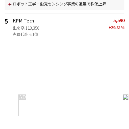
ロボット工学・触覚センシング事業の進展で株価上昇
5,590
5
KPM Tech
+
29.85
%
出来高
113,350
売買代金
6.1億
IT
金融
不動産
産業
流通・小売
政治・社会
国際
科学
エンタメ
スポーツ