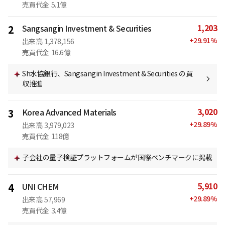
売買代金
5.1億
1,203
2
Sangsangin Investment & Securities
+
29.91
%
出来高
1,378,156
売買代金
16.6億
Sh水協銀行、Sangsangin Investment & Securities の買
収推進
3,020
3
Korea Advanced Materials
+
29.89
%
出来高
3,979,023
売買代金
118億
子会社の量子検証プラットフォームが国際ベンチマークに掲載
5,910
4
UNI CHEM
+
29.89
%
出来高
57,969
売買代金
3.4億