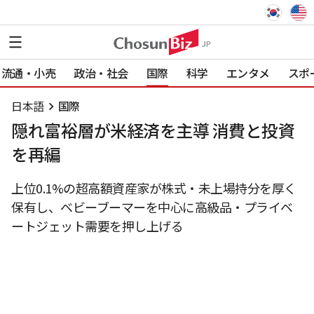
流通・小売
政治・社会
国際
科学
エンタメ
スポ
日本語
国際
隠れ富裕層が米経済を主導 消費と投資
を再編
上位0.1%の超高額資産家が株式・未上場持分を厚く
保有し、ベビーブーマーを中心に高級品・プライベ
ートジェット需要を押し上げる