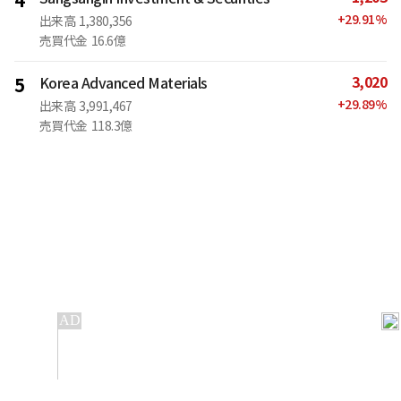
4
+
29.91
%
出来高
1,380,356
売買代金
16.6億
3,020
5
Korea Advanced Materials
+
29.89
%
出来高
3,991,467
売買代金
118.3億
IT
金融
不動産
産業
流通・小売
政治・社会