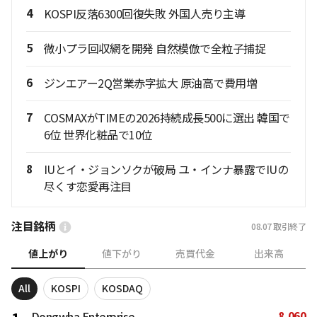
4
KOSPI反落6300回復失敗 外国人売り主導
5
微小プラ回収網を開発 自然模倣で全粒子捕捉
6
ジンエアー2Q営業赤字拡大 原油高で費用増
7
COSMAXがTIMEの2026持続成長500に選出 韓国で
6位 世界化粧品で10位
8
IUとイ・ジョンソクが破局 ユ・インナ暴露でIUの
尽くす恋愛再注目
注目銘柄
08.07
取引終了
値上がり
値下がり
売買代金
出来高
All
KOSPI
KOSDAQ
8,060
Dongwha Enterprise