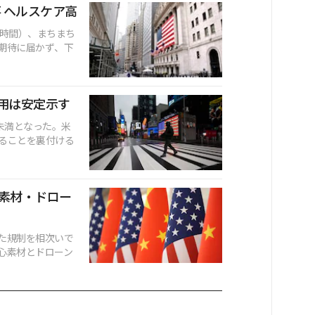
 ヘルスケア高
地時間）、まちまち
期待に届かず、下
雇用は安定示す
未満となった。米
ることを裏付ける
素材・ドロー
た規制を相次いで
心素材とドローン