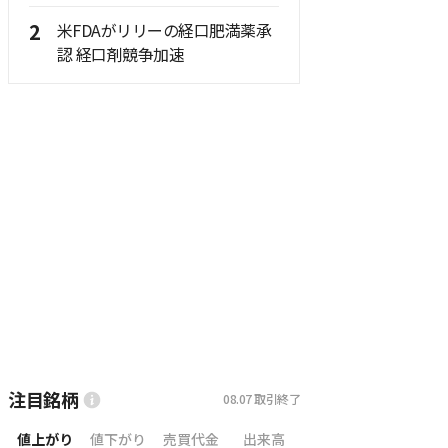
2
米FDAがリリーの経口肥満薬承
認 経口剤競争加速
注目銘柄
08.07
取引終了
値上がり
値下がり
売買代金
出来高