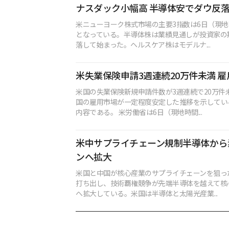
ナスダック小幅高 半導体安でダウ反落
米ニューヨーク株式市場の主要3指数は6日（現
となっている。半導体株は業績見通しが投資家の
落して始まった。ヘルスケア株はモデルナ...
米失業保険申請3週連続20万件未満 
米国の失業保険新規申請件数が3週連続で20万件
国の雇用市場が一定程度安定した推移を示してい
内容である。 米労働省は6日（現地時間...
米中サプライチェーン規制半導体から
ンへ拡大
米国と中国が核心産業のサプライチェーンを狙っ
打ち出し、技術覇権競争が先端半導体を越えて核
へ拡大している。米国は半導体と太陽光産業...