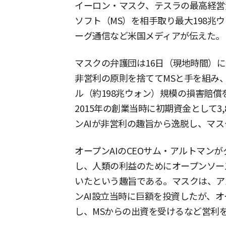
イーロン・マスク、テスラの最高経営責
ソフト（MS）を相手取り最大198兆
ーグ通信など米国メディアが伝えた。
マスクの弁護団は16日（現地時間）に
非営利の原則を捨ててMSと手を組み、
ル（約198兆ウォン）規模の損害賠償
2015年の創業当時に初期資金として3
ンAIが非営利の趣旨から逸脱し、マ
オープンAIのCEOサム・アルトマン
し、人類の利益のためにオープンソー
いたという趣旨である。マスクは、アル
ンAI設立当時に巨額を投資したが、オ
し、MSからの出資を受けるなど営利