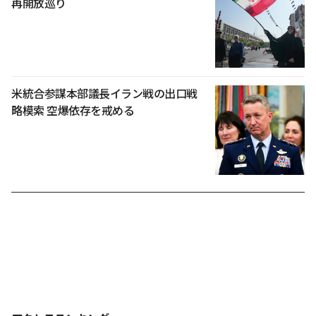
再開放巡り
米統合参謀本部議長イラン戦の出口戦
略模索 空爆依存を戒める