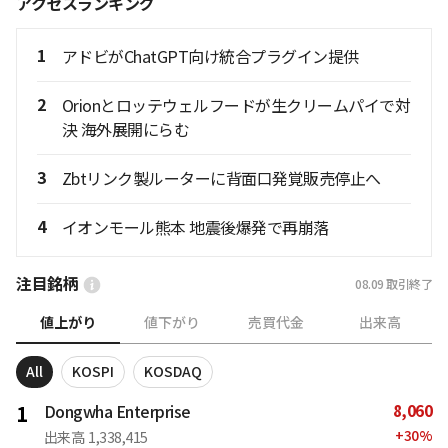
アクセスランキング
1
アドビがChatGPT向け統合プラグイン提供
2
Orionとロッテウェルフードが生クリームパイで対
決 海外展開にらむ
3
Zbtリンク製ルーターに背面口発覚販売停止へ
4
イオンモール熊本 地震後爆発で再崩落
注目銘柄
08.09
取引終了
値上がり
値下がり
売買代金
出来高
All
KOSPI
KOSDAQ
8,060
1
Dongwha Enterprise
+
30
%
出来高
1,338,415