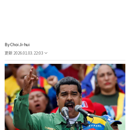
By
Choi Ji-hui
更新
2026.01.03. 22:03