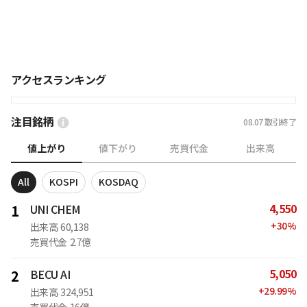
アクセスランキング
注目銘柄
08.07
取引終了
値上がり
値下がり
売買代金
出来高
All
KOSPI
KOSDAQ
4,550
1
UNI CHEM
+
30
%
出来高
60,138
売買代金
2.7億
5,050
2
BECU AI
+
29.99
%
出来高
324,951