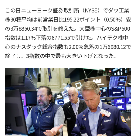
この日ニューヨーク証券取引所（NYSE）でダウ工業
株30種平均は前営業日比195.22ポイント（0.50%）安
の3万8850.34で取引を終えた。大型株中心のS&P500
指数は1.17%下落の6771.55で引けた。ハイテク株中
心のナスダック総合指数も2.00%急落の1万6980.12で
終了し、3指数の中で最も大きい下げとなった。