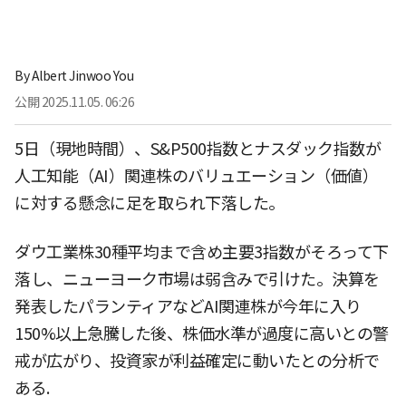
By
Albert Jinwoo You
公開
2025.11.05. 06:26
5日（現地時間）、S&P500指数とナスダック指数が
人工知能（AI）関連株のバリュエーション（価値）
に対する懸念に足を取られ下落した。
ダウ工業株30種平均まで含め主要3指数がそろって下
落し、ニューヨーク市場は弱含みで引けた。決算を
発表したパランティアなどAI関連株が今年に入り
150%以上急騰した後、株価水準が過度に高いとの警
戒が広がり、投資家が利益確定に動いたとの分析で
ある.