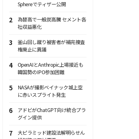
Sphereでティザー公開
2
為替高で一般炭高騰 セメント各
社収益悪化
3
釜山回し蹴り被害者が補完捜査
権廃止に異議
4
OpenAIとAnthropic上場接近も
韓国勢のIPO参加困難
5
NASAが撮影ベイナック城上空
に赤いスプライト発生
6
アドビがChatGPT向け統合プラ
グイン提供
7
大ピラミッド建設法解明らせん