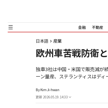
金融
不動産
日本語
産業
欧州車苦戦防衛と
独車3社は中国・米国で販売減が続
ーン量産、ステランティスはディ
By
Kim Ji-hwan
更新
2026.05.19. 14:33