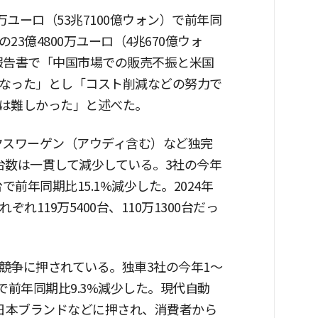
0万ユーロ（53兆7100億ウォン）で前年同
の23億4800万ユーロ（4兆670億ウォ
報告書で「中国市場での販売不振と米国
なった」とし「コスト削減などの努力で
は難しかった」と述べた。
クスワーゲン（アウディ含む）など独完
台数は一貫して減少している。3社の今年
で前年同期比15.1%減少した。2024年
れ119万5400台、110万1300台だっ
競争に押されている。独車3社の今年1〜
台で前年同期比9.3%減少した。現代自動
む日本ブランドなどに押され、消費者から