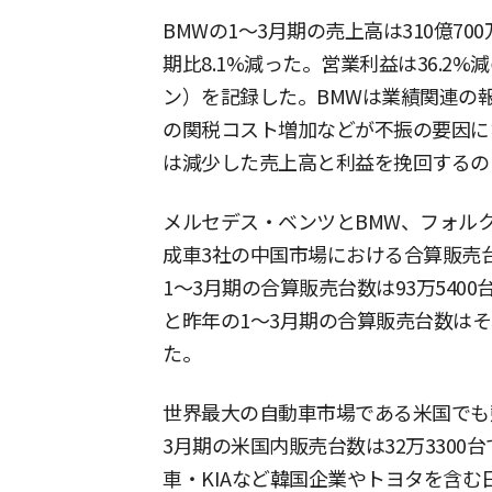
BMWの1〜3月期の売上高は310億70
期比8.1%減った。営業利益は36.2%減
ン）を記録した。BMWは業績関連の
の関税コスト増加などが不振の要因に
は減少した売上高と利益を挽回するの
メルセデス・ベンツとBMW、フォル
成車3社の中国市場における合算販売
1〜3月期の合算販売台数は93万5400台
と昨年の1〜3月期の合算販売台数はそれぞ
た。
世界最大の自動車市場である米国でも
3月期の米国内販売台数は32万3300
車・KIAなど韓国企業やトヨタを含