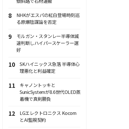
傾斜路で石材運搬
8
NHKがエスパの紅白登場時刻巡
る原爆陰謀論を否定
9
モルガン・スタンレー半導体減
速判断しハイパースケーラー選
好
10
SKハイニックス急落 半導体心
理悪化と利益確定
11
キャノントッキと
SunicSystemが8.6世代OLED蒸
着機で真剣勝負
12
LGエレクトロニクス Kocom
とAI監視契約