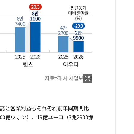
上高と営業利益もそれぞれ前年同期間比
700億ウォン）、19億ユーロ（3兆2900億