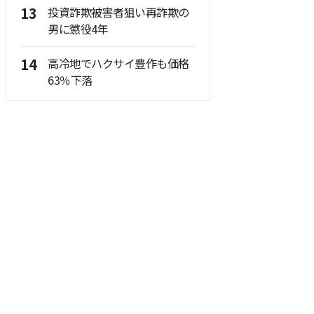
13
投資詐欺被害者狙い再詐欺の
男に懲役4年
14
高冷地でハクサイ豊作も価格
63％下落