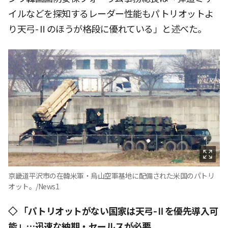
イルなどを探知するレーダー性能もパトリオットよ
り天弓-Ⅱのほうが格段に優れている」と述べた。
京畿道平沢市の在韓米軍・烏山空軍基地に配備された米国のパトリ
オット。/News1
◇ 「パトリオットがない国家は天弓-Ⅱを優先導入可
能」…迅速な納期・セールスが必要