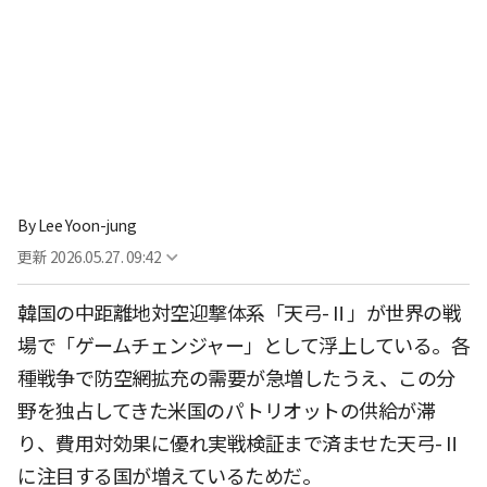
By
Lee Yoon-jung
更新
2026.05.27. 09:42
韓国の中距離地対空迎撃体系「天弓-Ⅱ」が世界の戦
場で「ゲームチェンジャー」として浮上している。各
種戦争で防空網拡充の需要が急増したうえ、この分
野を独占してきた米国のパトリオットの供給が滞
り、費用対効果に優れ実戦検証まで済ませた天弓-Ⅱ
に注目する国が増えているためだ。