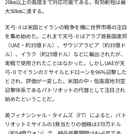
20㎞以上の高度まで対応可能である。有効射程は最
大50㎞に達する。
天弓-Ⅱは米国とイランの戦争を機に世界市場の注目
を集め始めた。これまで天弓-Ⅱはアラブ首長国連邦
（UAE・約35億ドル）、サウジアラビア（約35億ド
ル）、イラク（約25億ドル）などに輸出されたが、
実戦で使用されたことはなかった。しかしUAEが天
弓-Ⅱでイランのミサイルとドローンを96%迎撃した
とされ、評価が一変した。米国の中・低高度地対空
迎撃体系であるパトリオットの代替として注目され
始めたということだ。
英フィナンシャル・タイムズ（FT）によると、パト
リオットミサイルの1発当たりの価格は370万ドル
（約54億ウォン）で、納品所要期間は4〜6年であ