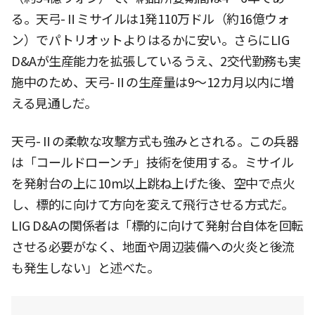
る。天弓-Ⅱミサイルは1発110万ドル（約16億ウォ
ン）でパトリオットよりはるかに安い。さらにLIG
D&Aが生産能力を拡張しているうえ、2交代勤務も実
施中のため、天弓-Ⅱの生産量は9〜12カ月以内に増
える見通しだ。
天弓-Ⅱの柔軟な攻撃方式も強みとされる。この兵器
は「コールドローンチ」技術を使用する。ミサイル
を発射台の上に10m以上跳ね上げた後、空中で点火
し、標的に向けて方向を変えて飛行させる方式だ。
LIG D&Aの関係者は「標的に向けて発射台自体を回転
させる必要がなく、地面や周辺装備への火炎と後流
も発生しない」と述べた。