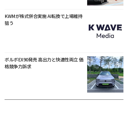
KWMが株式併合実施 AI転換で上場維持
狙う
ボルボEX90発売 高出力と快適性両立 価
格競争力訴求