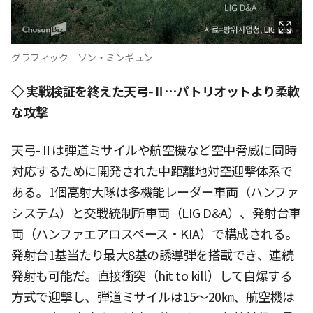
グラフィック＝ソン・ミンギュン
◇ 実戦検証を終えた天弓-Ⅱ…パトリオットより柔軟
な攻撃
天弓-Ⅱは弾道ミサイルや航空機など空中脅威に同時
対応するために開発された中距離地対空迎撃体系で
ある。1個高射大隊は多機能レーダー車両（ハンファ
システム）と交戦統制所車両（LIG D&A）、発射台車
両（ハンファエアロスペース・KIA）で構成される。
発射台1基当たり最大8基の誘導弾を搭載でき、連続
発射も可能だ。直接衝突（hit to kill）して自爆する
方式で迎撃し、弾道ミサイルは15〜20㎞、航空機は