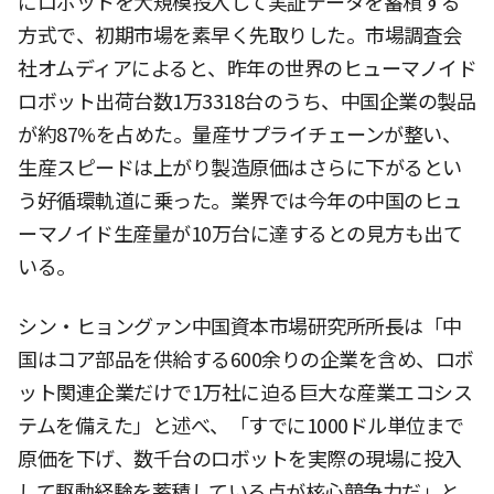
にロボットを大規模投入して実証データを蓄積する
方式で、初期市場を素早く先取りした。市場調査会
社オムディアによると、昨年の世界のヒューマノイド
ロボット出荷台数1万3318台のうち、中国企業の製品
が約87%を占めた。量産サプライチェーンが整い、
生産スピードは上がり製造原価はさらに下がるとい
う好循環軌道に乗った。業界では今年の中国のヒュ
ーマノイド生産量が10万台に達するとの見方も出て
いる。
シン・ヒョングァン中国資本市場研究所所長は「中
国はコア部品を供給する600余りの企業を含め、ロボ
ット関連企業だけで1万社に迫る巨大な産業エコシス
テムを備えた」と述べ、「すでに1000ドル単位まで
原価を下げ、数千台のロボットを実際の現場に投入
して駆動経験を蓄積している点が核心競争力だ」と