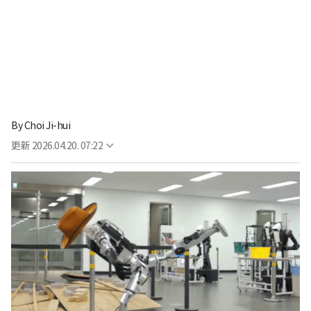
By
Choi Ji-hui
更新
2026.04.20. 07:22