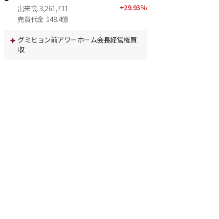
+
29.93
%
出来高
3,261,711
売買代金
148.4億
グミヒョン前アワーホーム会長経営権買
収