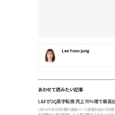
Lee Yoon-jung
あわせて読みたい記事
L&Fが2Q黒字転換 売上70％増で最高
L&Fは今年2四半期の連結ベース営業利益が208
年同期比で黒字転換したと暫定集計されたと6日公