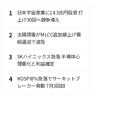
1
日本宇宙産業に14.3兆円投資 打
上げ30回へ競争導入
2
太陽誘電がMLCC追加値上げ需
給逼迫で波及
3
SKハイニックス急落 半導体心
理悪化と利益確定
4
KOSPI8％急落でサーキットブ
レーカー発動 7月3回目