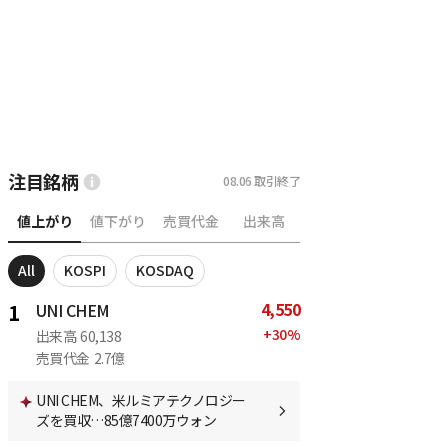
注目銘柄
08.06
取引終了
値上がり
値下がり
売買代金
出来高
All
KOSPI
KOSDAQ
4,550
1
UNI CHEM
+
30
%
出来高
60,138
売買代金
2.7億
UNI CHEM、米ルミアテクノロジー
ズを買収…85億7400万ウォン