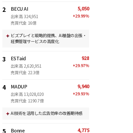
5,050
2
BECU AI
+
29.99
%
出来高
324,951
売買代金
16億
ビズプレイと戦略的提携、AI基盤の出張・
経費管理サービスの高度化
928
3
ESTaid
+
29.97
%
出来高
2,620,951
売買代金
22.3億
9,940
4
MADUP
+
29.93
%
出来高
13,028,020
売買代金
1190.7億
AI技術を活用した広告効率の改善期待感
4,775
5
Bonne