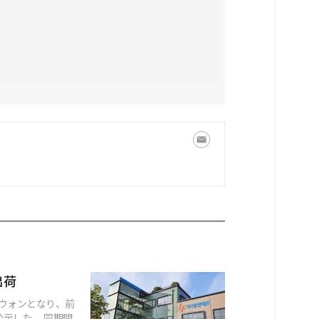
出荷
億ウォンとなり、前
示した。 同期間