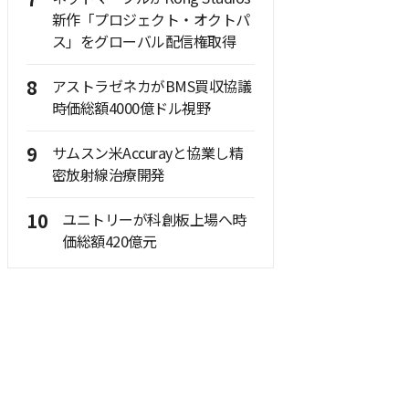
7
新作「プロジェクト・オクトパ
ス」をグローバル配信権取得
8
アストラゼネカがBMS買収協議
時価総額4000億ドル視野
9
サムスン米Accurayと協業し精
密放射線治療開発
10
ユニトリーが科創板上場へ時
価総額420億元