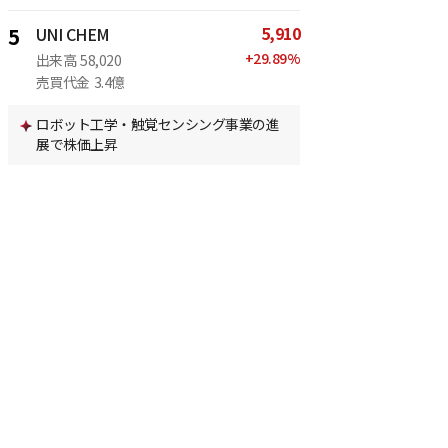
5,910
5
UNI CHEM
+
29.89
%
出来高
58,020
売買代金
3.4億
ロボット工学・触覚センシング事業の進
展で株価上昇