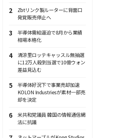
2
Zbtリンク製ルーターに背面口
発覚販売停止へ
3
半導体需給逼迫で8月から業績
相場本格化
4
清涼里ロッテキャッスル無抽選
に12万人殺到当選で10億ウォン
差益見込む
5
半導体好況下で事業売却加速
KOLON Industriesが素材一部売
却を決定
6
米共和党議員 韓国の情報通信網
法に抗議
ネットマーブルがKong Studios