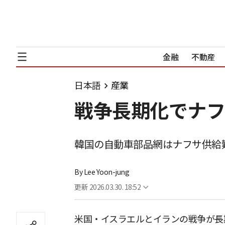
金融
不動産
日本語
産業
戦争長期化でナフ
韓国の自動車部品網はナフサ供給難
By
Lee Yoon-jung
更新
2026.03.30. 18:52
米国・イスラエルとイランの戦争が長