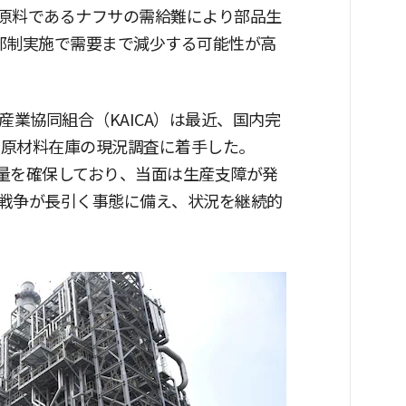
原料であるナフサの需給難により部品生
部制実施で需要まで減少する可能性が高
産業協同組合（KAICA）は最近、国内完
の原材料在庫の現況調査に着手した。
物量を確保しており、当面は生産支障が発
戦争が長引く事態に備え、状況を継続的