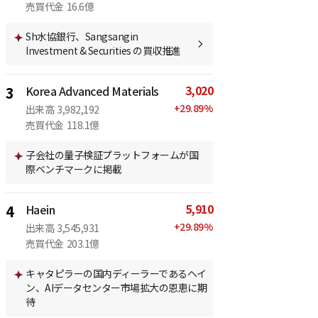
売買代金
16.6億
Sh水協銀行、Sangsangin
Investment & Securities の買収推進
3,020
3
Korea Advanced Materials
+
29.89
%
出来高
3,982,192
売買代金
118.1億
子会社の量子検証プラットフォームが国
際ベンチマークに掲載
5,910
4
Haein
+
29.89
%
出来高
3,545,931
売買代金
203.1億
キャタピラーの国内ディーラーであるヘイ
ン、AIデータセンター市場拡大の恩恵に期
待