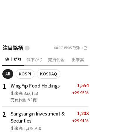
注目銘柄
08.07 15:05
取引中
値上がり
値下がり
売買代金
出来高
All
KOSPI
KOSDAQ
1,554
1
Wing Yip Food Holdings
+
29.93
%
出来高
332,118
売買代金
5.1億
1,203
2
Sangsangin Investment &
Securities
+
29.91
%
出来高
1,378,910