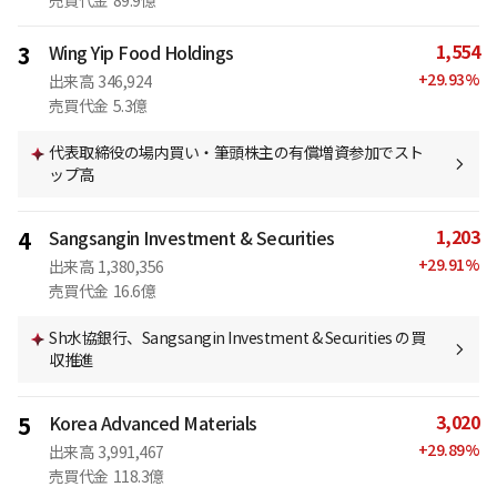
売買代金
89.9億
1,554
3
Wing Yip Food Holdings
+
29.93
%
出来高
346,924
売買代金
5.3億
代表取締役の場内買い・筆頭株主の有償増資参加でスト
ップ高
1,203
4
Sangsangin Investment & Securities
+
29.91
%
出来高
1,380,356
売買代金
16.6億
Sh水協銀行、Sangsangin Investment & Securities の買
収推進
3,020
5
Korea Advanced Materials
+
29.89
%
出来高
3,991,467
売買代金
118.3億