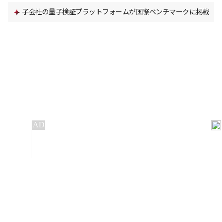
子会社の量子検証プラットフォームが国際ベンチマークに掲載
IT
金融
不動産
産業
流通・小売
政治・社会
国際
科学
エンタメ
スポーツ
※ 本サービスでは、
の機械翻訳ツールを使用しています