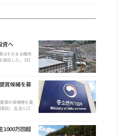
所投資へ
資計画はそのまま維持
提出した。 9日
褒賞候補を募
功褒賞の候補者を募
用創出、生活人口
生1000万回超