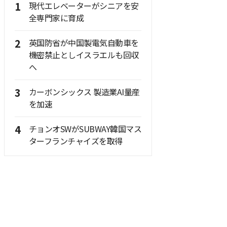
1
現代エレベーターがシニアを安
全専門家に育成
2
英国防省が中国製電気自動車を
機密禁止としイスラエルも回収
へ
3
カーボンシックス 製造業AI量産
を加速
4
チョンオSWがSUBWAY韓国マス
ターフランチャイズを取得