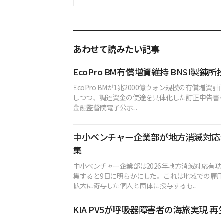
あわせて読みたい記事
EcoPro BM有償増資維持 BNSI製錬
EcoPro BMが1兆2000億ウォン規模の有償増
しつつ、調達資金の使途を具体化した訂正申告書を
金融監督院電子公示...
中小ベンチャー企業部が地方消滅対応
集
中小ベンチャー企業部は2026年地方消滅対応有
集すると9日に明らかにした。これは地域での雇
拡大に寄与した個人と団体に授与するも...
KIA PV5が呼吸器障害者の海旅実現 再