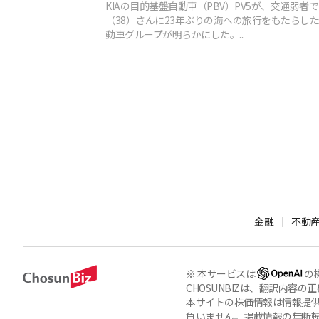
KIAの目的基盤自動車（PBV）PV5が、交通弱者
（38）さんに23年ぶりの海への旅行をもたらし
動車グループが明らかにした。...
金融
不動
※ 本サービスは
の
CHOSUNBIZは、翻訳内
本サイトの株価情報は情報提供
負いません。掲載情報の無断