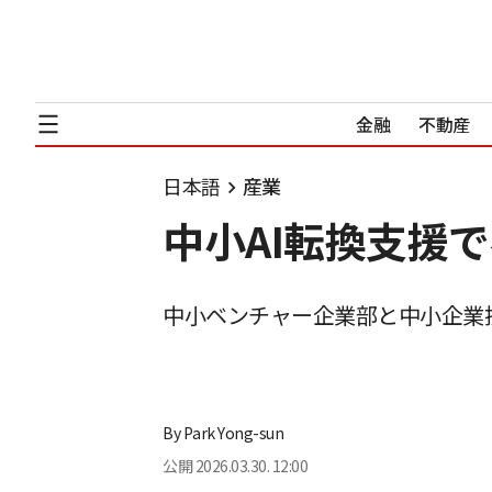
金融
不動産
日本語
産業
中小AI転換支援
中小ベンチャー企業部と中小企業
By
Park Yong-sun
公開
2026.03.30. 12:00