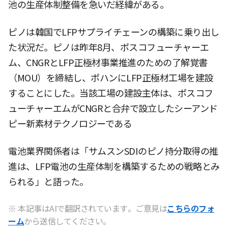
池の生産体制整備を急いだ経緯がある。
ピノは韓国でLFPサプライチェーンの構築に乗り出し
た状況だ。ピノは昨年8月、ポスコフューチャーエ
ム、CNGRとLFP正極材事業推進のための了解覚書
（MOU）を締結し、ポハンにLFP正極材工場を建設
することにした。当該工場の建設主体は、ポスコフ
ューチャーエムがCNGRと合弁で設立したシーアンド
ピー新素材テクノロジーである
電池業界関係者は「サムスンSDIのピノ持分取得の推
進は、LFP電池の生産体制を構築するための戦略とみ
られる」と語った。
※ 本記事はAIで翻訳されています。ご意見は
こちらのフォ
ーム
から送信してください。