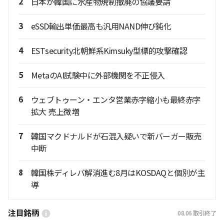
2
日本が韓国に水産物規制撤廃の協議要請
3
eSSD輸出単価最高も汎用NAND伸び鈍化
4
ESTsecurity北朝鮮系Kimsuky型標的攻撃確認
5
MetaのAI試験中に外部機関を不正侵入
6
ウェブトゥーン・エンタ営業赤字縮小も最終赤字
拡大 売上微増
7
韓国マクドナルドが石混入疑いで新バーガー販売
中断
8
韓国株ディレバ解消進む8月はKOSDAQと個別が主
導
注目銘柄
08.06
取引終了