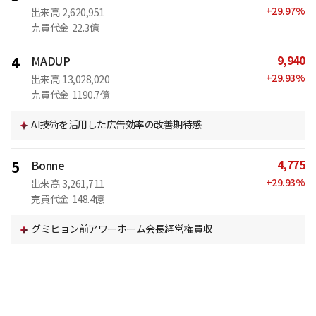
+
29.97
%
出来高
2,620,951
売買代金
22.3億
9,940
4
MADUP
+
29.93
%
出来高
13,028,020
売買代金
1190.7億
AI技術を活用した広告効率の改善期待感
4,775
5
Bonne
+
29.93
%
出来高
3,261,711
売買代金
148.4億
グミヒョン前アワーホーム会長経営権買収