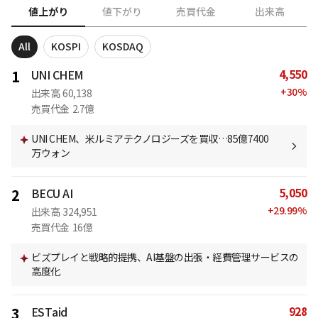
値上がり
値下がり
売買代金
出来高
All
KOSPI
KOSDAQ
4,550
1
UNI CHEM
+
30
%
出来高
60,138
売買代金
2.7億
UNI CHEM、米ルミアテクノロジーズを買収…85億7400
万ウォン
5,050
2
BECU AI
+
29.99
%
出来高
324,951
売買代金
16億
ビズプレイと戦略的提携、AI基盤の出張・経費管理サービスの
高度化
928
3
ESTaid