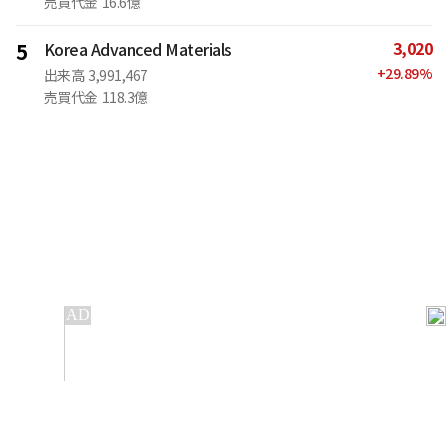
売買代金
16.6億
3,020
5
Korea Advanced Materials
+
29.89
%
出来高
3,991,467
売買代金
118.3億
IT
金融
不動産
産業
流通・小売
政治・社会
国際
科学
エンタメ
スポーツ