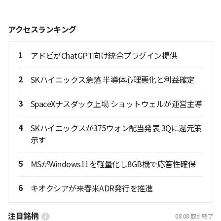
アクセスランキング
1
アドビがChatGPT向け統合プラグイン提供
2
SKハイニックス急落 半導体心理悪化と利益確定
3
SpaceXナスダック上場 ショットウェルが運営主導
4
SKハイニックスが375ウォン配当発表 3Qに還元策
示す
5
MSがWindows11を軽量化し8GB機で応答性確保
6
キオクシアが来春米ADR発行を推進
注目銘柄
08.08
取引終了