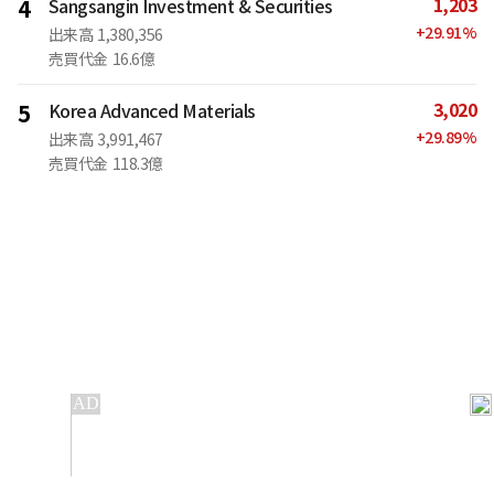
1,203
4
Sangsangin Investment & Securities
+
29.91
%
出来高
1,380,356
売買代金
16.6億
3,020
5
Korea Advanced Materials
+
29.89
%
出来高
3,991,467
売買代金
118.3億
IT
金融
不動産
産業
流通・小売
政治・社会