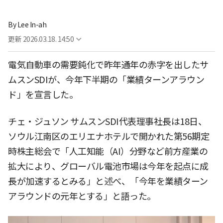
By
Lee In-ah
更新
2026.03.18. 14:50
電気自動車の需要鈍化で昨年通年の赤字を出したサ
ムスンSDIが、今年下半期の「業績ターンアラウン
ド」を宣言した。
チェ・ジュソン サムスンSDI代表理事社長は18日、
ソウル江南区のエリエナホテルで開かれた第56期定
時株主総会で「人工知能（AI）分野など前方産業の
拡大により、グローバル電池市場は今年を起点に成
長が加速するとみる」と述べ、「今年を業績ターン
アラウンドの元年とする」と語った。