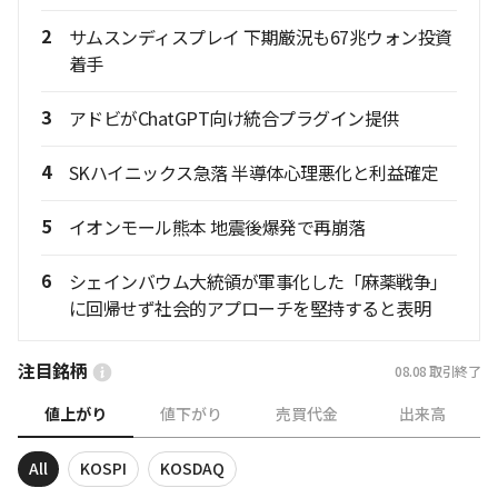
2
サムスンディスプレイ 下期厳況も67兆ウォン投資
着手
3
アドビがChatGPT向け統合プラグイン提供
4
SKハイニックス急落 半導体心理悪化と利益確定
5
イオンモール熊本 地震後爆発で再崩落
6
シェインバウム大統領が軍事化した「麻薬戦争」
に回帰せず社会的アプローチを堅持すると表明
注目銘柄
08.08
取引終了
値上がり
値下がり
売買代金
出来高
All
KOSPI
KOSDAQ