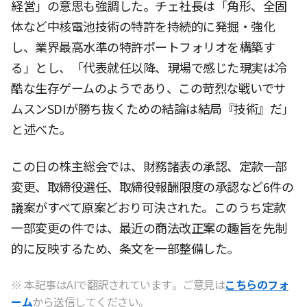
経営」の意思も強調した。チェ社長は「角形、全固
体など中核電池技術の特許を持続的に発掘・強化
し、業界最高水準の特許ポートフォリオを構築す
る」とし、「代表就任以降、現場で感じた現実は冷
酷な生存ゲームのようであり、この苛烈な戦いでサ
ムスンSDIが勝ち抜くための結論は結局『技術』だ」
と述べた。
この日の株主総会では、財務諸表の承認、定款一部
変更、取締役選任、取締役報酬限度の承認など6件の
議案がすべて原案どおり可決された。このうち定款
一部変更の件では、最近の商法改正案の趣旨を先制
的に反映するため、条文を一部整備した。
※ 本記事はAIで翻訳されています。ご意見は
こちらのフォ
ーム
から送信してください。