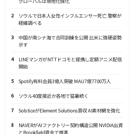
グローバルは現地化強化
2
ソウルで日本人女性インフルエンサー死亡 警察が
経緯調べる
3
中国が南シナ海で合同訓練を公開 比米に強硬姿勢
示す
4
LINEマンガがNTTドコモと提携し定額アニメ配信
開始
5
Spotify有料会員3億人突破 MAU7億7700万人
6
ソウル40度接近か各地で猛暑続く
7
SolsticeがElement Solutions買収 AI素材網を強化
8
NAVERがAIファクトリー契約構造公開 NVIDIA出資
とBrookfield資金で推進