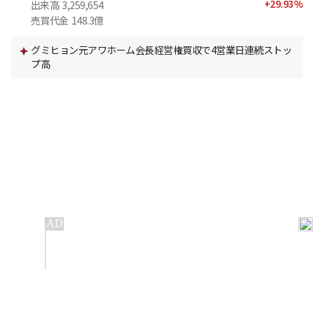
+
29.93
%
出来高
3,259,654
売買代金
148.3億
グミヒョン元アワホーム会長経営権買収で4営業日連続ストッ
プ高
IT
金融
不動産
産業
流通・小売
政治・社会
国際
科学
エンタメ
スポーツ