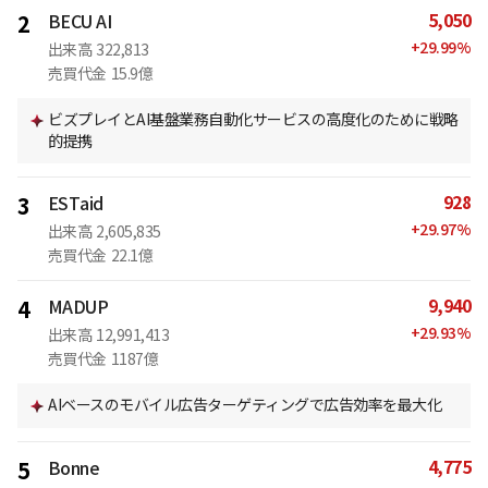
5,050
2
BECU AI
+
29.99
%
出来高
322,813
売買代金
15.9億
ビズプレイとAI基盤業務自動化サービスの高度化のために戦略
的提携
928
3
ESTaid
+
29.97
%
出来高
2,605,835
売買代金
22.1億
9,940
4
MADUP
+
29.93
%
出来高
12,991,413
売買代金
1187億
AIベースのモバイル広告ターゲティングで広告効率を最大化
4,775
5
Bonne