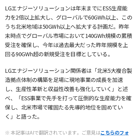
LGエナジーソリューションは年末までにESS生産能
力を2倍以上拡大し、グローバルで60GWh以上、この
うち北米地域は50GWh以上へ拡大する計画だ。昨年
末時点でグローバル市場において140GWh規模の累積
受注を確保し、今年は過去最大だった昨年規模を上
回る90GWh超の新規受注を目標としている。
LGエナジーソリューション関係者は「北米5大複合製
造拠点体制の構築を足場に現地事業の成長を加速
し、生産性革新と収益性改善も強化していく」と述
べ、「ESS事業で先手を打って圧倒的な生産能力を確
保し、北米市場で確固たる先導的地位を固めてい
く」と語った。
※ 本記事はAIで翻訳されています。ご意見は
こちらのフォ