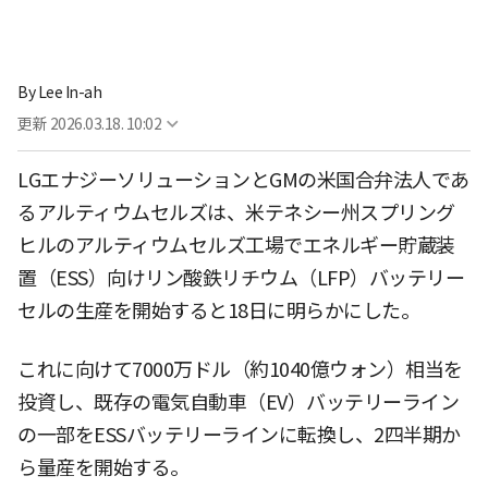
By
Lee In-ah
更新
2026.03.18. 10:02
LGエナジーソリューションとGMの米国合弁法人であ
るアルティウムセルズは、米テネシー州スプリング
ヒルのアルティウムセルズ工場でエネルギー貯蔵装
置（ESS）向けリン酸鉄リチウム（LFP）バッテリー
セルの生産を開始すると18日に明らかにした。
これに向けて7000万ドル（約1040億ウォン）相当を
投資し、既存の電気自動車（EV）バッテリーライン
の一部をESSバッテリーラインに転換し、2四半期か
ら量産を開始する。