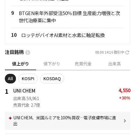
9
BTGEN来年外部受注50％目標 生産能力増強と次
世代治療薬に集中
10
ロッテがバイオAI素材と水素に軸足転換
注目銘柄
08.06 14:16
取引中
値上がり
値下がり
売買代金
出来高
All
KOSPI
KOSDAQ
4,550
1
UNI CHEM
+
30
%
出来高
59,961
売買代金
2.7億
UNI CHEM、米国ルミアを100%買収…電子皮膚市場に進
出