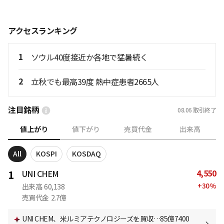
アクセスランキング
1
ソウル40度接近か各地で猛暑続く
2
立秋でも最高39度 熱中症患者2665人
注目銘柄
08.06
取引終了
値上がり
値下がり
売買代金
出来高
All
KOSPI
KOSDAQ
4,550
1
UNI CHEM
+
30
%
出来高
60,138
売買代金
2.7億
UNI CHEM、米ルミアテクノロジーズを買収…85億7400