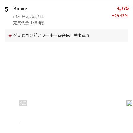
4,775
5
Bonne
+
29.93
%
出来高
3,261,711
売買代金
148.4億
グミヒョン前アワーホーム会長経営権買収
IT
金融
不動産
産業
流通・小売
政治・社会