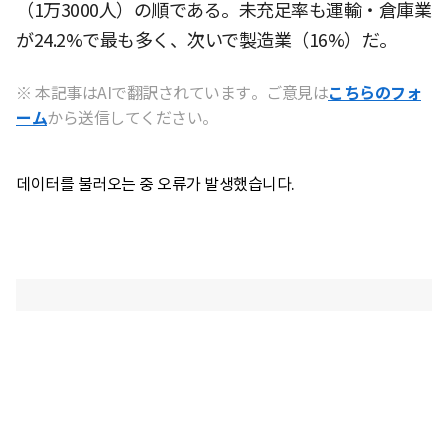
（1万3000人）の順である。未充足率も運輸・倉庫業
が24.2%で最も多く、次いで製造業（16%）だ。
※ 本記事はAIで翻訳されています。ご意見は
こちらのフォ
ーム
から送信してください。
데이터를 불러오는 중 오류가 발생했습니다.