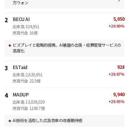
万ウォン
5,050
2
BECU AI
+
29.99
%
出来高
324,951
売買代金
16億
ビズプレイと戦略的提携、AI基盤の出張・経費管理サービスの
高度化
928
3
ESTaid
+
29.97
%
出来高
2,620,951
売買代金
22.3億
9,940
4
MADUP
+
29.93
%
出来高
13,028,020
売買代金
1190.7億
AI技術を活用した広告効率の改善期待感