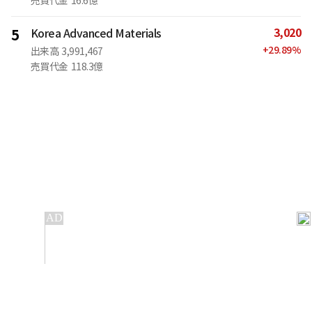
売買代金
16.6億
3,020
5
Korea Advanced Materials
+
29.89
%
出来高
3,991,467
売買代金
118.3億
IT
金融
不動産
産業
流通・小売
政治・社会
国際
科学
エンタメ
スポーツ