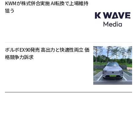
KWMが株式併合実施 AI転換で上場維持
狙う
ボルボEX90発売 高出力と快適性両立 価
格競争力訴求