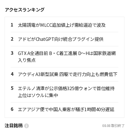
アクセスランキング
1
太陽誘電がMLCC追加値上げ需給逼迫で波及
2
アドビがChatGPT向け統合プラグイン提供
3
GTX A全通目前 B・C着工進展 D〜Hは国家鉄道網
入り焦点
4
アウディA3新型試乗 四駆で走行力向上も燃費低下
5
エテルノ清潭が公示価格325億ウォンで首位維持
上位はソウルに集中
6
エアアジア便で中国人乗客が騒ぎ1時間40分遅延
注目銘柄
08.08
取引終了