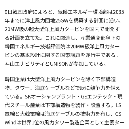
9日韓国政府によると、気候エネルギー環境部は2035
年までに洋上風力団地25GWを構築する計画に沿い、
20MW級の超大型洋上風力タービンを国内で開発す
る計画を立てた。これに関連し、産業通商部傘下の
韓国エネルギー技術評価院は20MW級洋上風力ター
ビンの基本設計に関する国策課題を遂行中である。
斗山エナビリティとUNISONが参加している。
韓国企業は大型洋上風力タービンを除く下部構造
物、タワー、海底ケーブルなどで既に競争力を備え
ている。SKオーシャンプラント・GSエンテック・現
代スチール産業は下部構造物を製作・設置する。LS
電線と大韓電線は海底ケーブルの技術力を有し、CS
Windは世界1位の風力タワー製造企業として主要ター