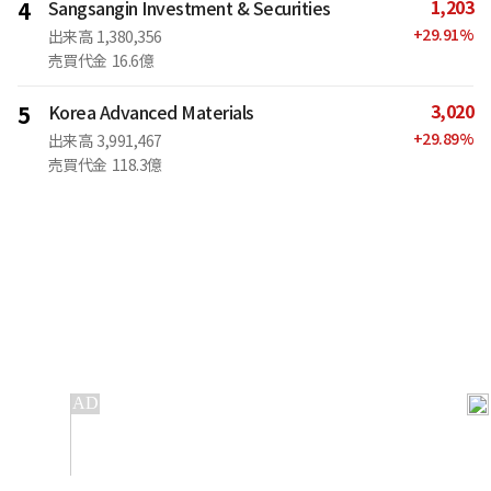
1,203
4
Sangsangin Investment & Securities
+
29.91
%
出来高
1,380,356
売買代金
16.6億
3,020
5
Korea Advanced Materials
+
29.89
%
出来高
3,991,467
売買代金
118.3億
IT
金融
不動産
産業
流通・小売
政治・社会