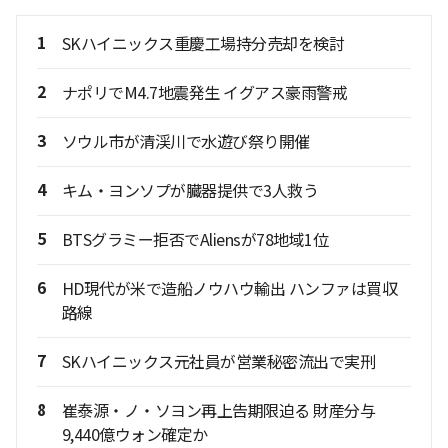
1
SKハイニックス重慶工場持分売却を検討
2
ナポリでM4.7地震発生 イグアス豪雨警戒
3
ソウル市が清渓川で水遊び祭り開催
4
キム・ヨンソプが臓器提供で3人救う
5
BTSグラミー拒否でAliensが78地域1位
6
HD現代が米で造船ノウハウ輸出 ハンファは買収
路線
7
SKハイニックス元社員が営業秘密流出で実刑
8
崔泰源・ノ・ソヨン再上告期限迫る 財産分与
9,440億ウォン確定か