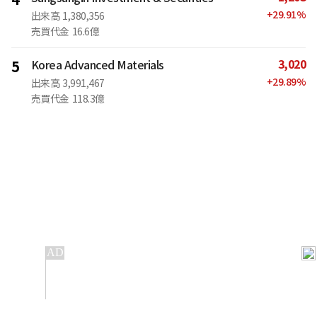
+
29.91
%
出来高
1,380,356
売買代金
16.6億
3,020
5
Korea Advanced Materials
+
29.89
%
出来高
3,991,467
売買代金
118.3億
IT
金融
不動産
産業
流通・小売
政治・社会