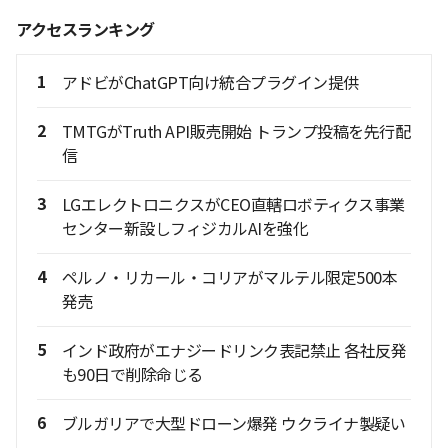
アクセスランキング
1
アドビがChatGPT向け統合プラグイン提供
2
TMTGがTruth API販売開始 トランプ投稿を先行配
信
3
LGエレクトロニクスがCEO直轄ロボティクス事業
センター新設しフィジカルAIを強化
4
ペルノ・リカール・コリアがマルテル限定500本
発売
5
インド政府がエナジードリンク表記禁止 各社反発
も90日で削除命じる
6
ブルガリアで大型ドローン爆発 ウクライナ製疑い