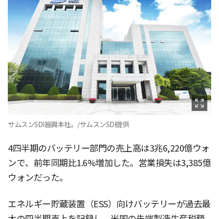
サムスンSDI器興本社。/サムスンSDI提供
4四半期のバッテリー部門の売上高は3兆6,220億ウォ
ンで、前年同期比1.6%増加した。営業損失は3,385億
ウォンだった。
エネルギー貯蔵装置（ESS）向けバッテリーが過去最
大の四半期売上を記録し、米国の先端製造生産税額