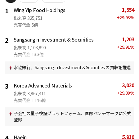
1,554
1
Wing Yip Food Holdings
+
29.93
%
出来高
325,751
売買代金
5億
1,203
2
Sangsangin Investment & Securities
+
29.91
%
出来高
1,103,890
売買代金
13.3億
水協銀行、Sangsangin Investment & Securities の買収を推進
3,020
3
Korea Advanced Materials
+
29.89
%
出来高
3,867,411
売買代金
114.6億
子会社の量子検証プラットフォーム、国際ベンチマークに公式
登録
5,910
4
Haein