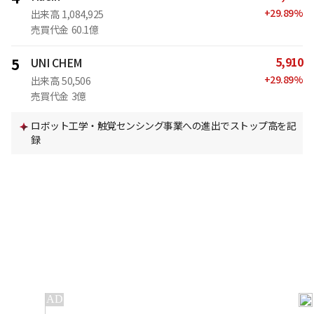
+
29.89
%
出来高
1,084,925
売買代金
60.1億
5,910
5
UNI CHEM
+
29.89
%
出来高
50,506
売買代金
3億
ロボット工学・触覚センシング事業への進出でストップ高を記
録