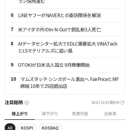
ラン採用進む
6
LINEヤフーがNAVERとの委託関係を解消
7
米アイダホ州のIn-N-Outで銃乱射3人死亡
8
AIデータセンター拡大でEDLC需要拡大 VINATech
とLSマテリアルズに追い風
9
OTOKIが日本法人設立 9月稼働開始
10
マムズタッチ シンガポール進出へ FairPriceとMF
締結 10年で25店超出店
注目銘柄
08.07 10:36
取引中
値上がり
値下がり
売買代金
出来高
All
KOSPI
KOSDAQ