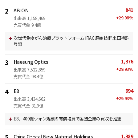
841
2
ABION
+
29.98
%
出来高
1,158,469
売買代金
9.4億
次世代免疫がん治療プラットフォーム iRAC 原始技術 米国特許
登録
1,376
3
Haesung Optics
+
29.93
%
出来高
7,522,859
売買代金
98.4億
994
4
E8
+
29.93
%
出来高
3,434,662
売買代金
31.9億
E8、400億ウォン規模の有償増資で製造企業の買収を推進
1,389
5
China Crystal New Material Holdings