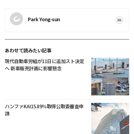
Park Yong-sun
あわせて読みたい記事
現代自動車労組が11日に追加スト決定
へ 新車販売計画に影響懸念
ハンファKAI15.89％取得公取委審査申
請