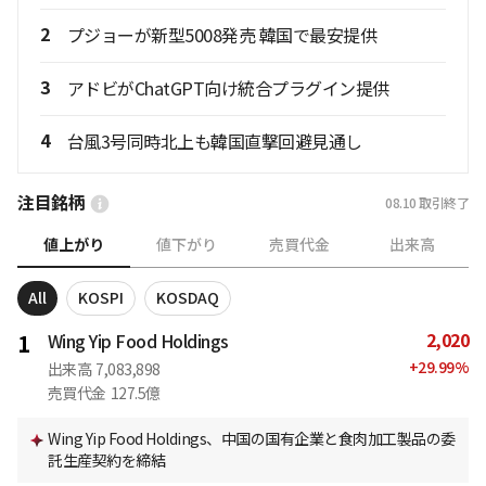
2
プジョーが新型5008発売 韓国で最安提供
3
アドビがChatGPT向け統合プラグイン提供
4
台風3号同時北上も韓国直撃回避見通し
注目銘柄
08.10
取引終了
値上がり
値下がり
売買代金
出来高
All
KOSPI
KOSDAQ
2,020
1
Wing Yip Food Holdings
+
29.99
%
出来高
7,083,898
売買代金
127.5億
Wing Yip Food Holdings、中国の国有企業と食肉加工製品の委
託生産契約を締結