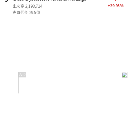
+
29.93
%
出来高
2,193,714
売買代金
29.5億
IT
金融
不動産
産業
流通・小売
政治・社会
国際
科学
エンタメ
スポーツ
※ 本サービスでは、