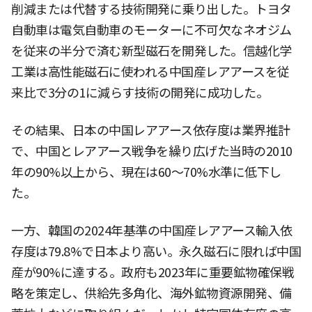
削減または代替する技術開発に乗り出した。トヨタ
自動車は電気自動車のモーターに不可欠なネオジム
を従来の半分で済む新型磁石を開発した。信越化学
工業は高性能磁石に使われる中国産レアアースを従
来比で3分の1に減らす技術の開発に成功した。
その結果、日本の中国レアアース依存度は業界推計
で、中国とレアアース戦争を繰り広げた当時の2010
年の90%以上から、現在は60〜70%水準に低下し
た。
一方、韓国の2024年基準の中国産レアアース輸入依
存度は79.8%で日本より高い。永久磁石に限れば中国
産が90%に達する。政府も2023年に重要鉱物確保戦
略を策定し、供給先多角化、海外鉱物資源開発、備