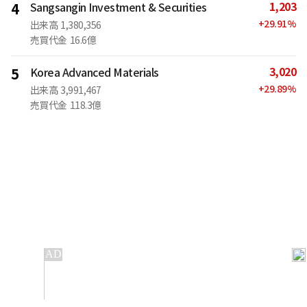
1,203
4
Sangsangin Investment & Securities
+
29.91
%
出来高
1,380,356
売買代金
16.6億
3,020
5
Korea Advanced Materials
+
29.89
%
出来高
3,991,467
売買代金
118.3億
IT
金融
不動産
産業
流通・小売
政治・社会