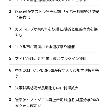
2
OpenAIがアストラ発売延期 サイバー攻撃懸念で安
全策強化
3
カストロプが初W杯を総括 出場減と厳戒宿舎を悔
やむ
4
ソウル市が清渓川で水遊び祭り開催
5
アドビがChatGPT向け統合プラグイン提供
6
中国CXMTがLPDDR6量産段階入り市場主導権を争
う
7
米軍弾薬枯渇が長期化し中ロ利得拡大
8
崔泰源とノ・ソヨン再上告期限迫る 財産分与9440
億ウォン確定か