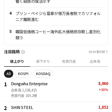
響く疑惑の復活示す
4
ブリン・ペイジら富豪が億万長者税でカリフォル
ニア離脱進む
5
韓国低価格コーヒー海外拡大価格依存脱し差別化
競う
注目銘柄
08.09
取引終了
値上がり
値下がり
売買代金
出来高
All
KOSPI
KOSDAQ
8,060
1
Dongwha Enterprise
+
30
%
出来高
1,338,415
売買代金
105.2億
1,852
2
SHIN STEEL