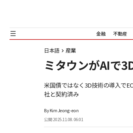
金融
不動産
日本語
産業
ミタウンがAIで
米国債ではなく3D技術の導入でE
社と契約済み
By
Kim Jeong-eon
公開
2025.11.08. 06:01