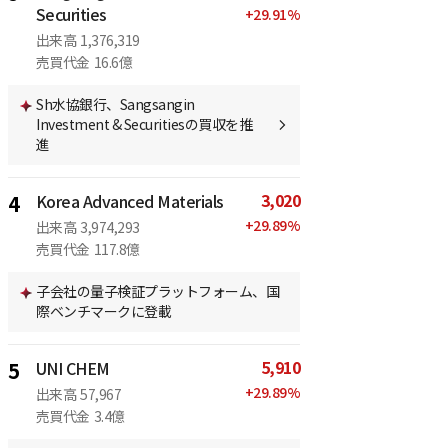
Securities
+
29.91
%
出来高
1,376,319
売買代金
16.6億
Sh水協銀行、Sangsangin
Investment & Securitiesの買収を推
進
3,020
4
Korea Advanced Materials
+
29.89
%
出来高
3,974,293
売買代金
117.8億
子会社の量子検証プラットフォーム、国
際ベンチマークに登載
5,910
5
UNI CHEM
+
29.89
%
出来高
57,967
売買代金
3.4億