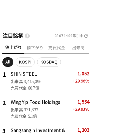
注目銘柄
08.07 14:09
取引中
値上がり
値下がり
売買代金
出来高
All
KOSPI
KOSDAQ
1,852
1
SHIN STEEL
+
29.96
%
出来高
3,415,096
売買代金
60.7億
1,554
2
Wing Yip Food Holdings
+
29.93
%
出来高
331,832
売買代金
5.1億
1,203
3
Sangsangin Investment &