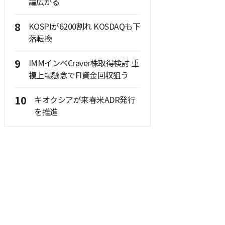
論広がる
8
KOSPIが6200割れ KOSDAQも下
落転換
9
IMMインベCraver株取得検討 重
複上場懸念でFI資金回収狙う
10
キオクシアが来春米ADR発行
を推進