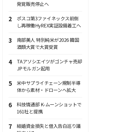
発覚販売停止へ
2
ポスコ第3ファイネックス前倒
し再稼働HyREX実証設備着工へ
3
南部美人 特別純米が2026 韓国
酒類大賞で大賞受賞
4
TAアソシエイツがゴンチャ売却
JPモルガン起用
5
米中サプライチェーン規制半導
体から素材・ドローンへ拡大
6
科技情通部 K-ムーンショットで
161社と提携
7
結婚資金損失と借入告白巡り議