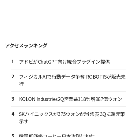
アクセスランキング
1
アドビがChatGPT向け統合プラグイン提供
2
フィジカルAIで行動データ争奪 ROBOTISが販売先
行
3
KOLON Industries2Q営業益118％増987億ウォン
4
SKハイニックスが375ウォン配当発表 3Qに還元策
示す
5
韓国低価格コーヒー日本攻略に挑む