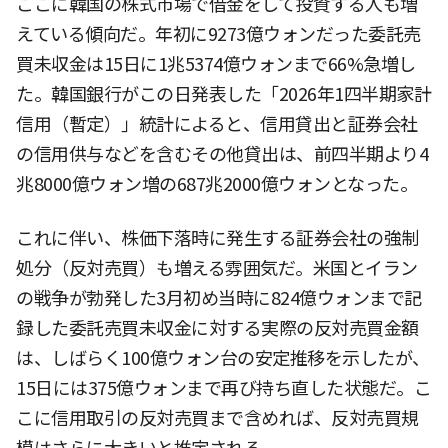
ここに韓国の株式市場で借金をして投資する人も増
えている傾向だ。年初に9273億ウォンだった委託売
買未収金は15日に1兆5374億ウォンまで66%急増し
た。韓国銀行がこの日発表した「2026年1四半期家計
信用（暫定）」統計によると、信用貸出と証券会社
の信用供与などを含むその他貸出は、前四半期より4
兆8000億ウォン増の687兆2000億ウォンとなった。
これに伴い、株価下落時に発生する証券会社の強制
処分（反対売買）も増える雰囲気だ。米国とイラン
の戦争が勃発した3月初め当時に824億ウォンまで記
録した委託売買未収金に対する実際の反対売買金額
は、しばらく100億ウォン台の安定推移を示したが、
15日には375億ウォンまで再び持ち直した状態だ。こ
こに信用取引の反対売買まで含めれば、反対売買規