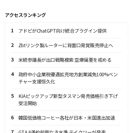
アクセスランキング
1
アドビがChatGPT向け統合プラグイン提供
2
Zbtリンク製ルーターに背面口発覚販売停止へ
3
米統参議長が出口戦略模索 空爆偏重を戒める
4
政府中小企業税優遇拡充地方創業減免100%ベン
チャー支援恒久化
5
KIAピックアップ新型タスマン発売価格引き下げ
受注開始
6
韓国低価格コーヒー各社が日本・米国進出加速
7
GTA 6予約前例なき水準 テイクツーが発表