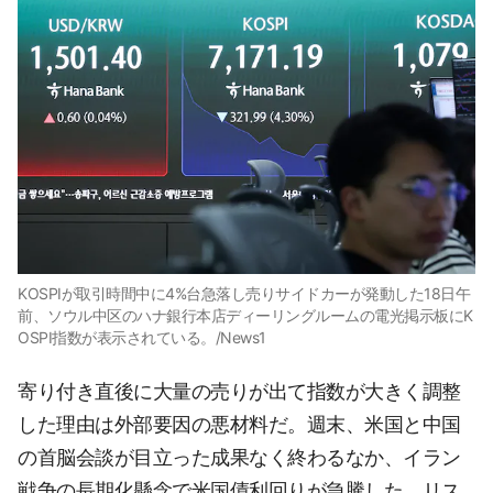
KOSPIが取引時間中に4%台急落し売りサイドカーが発動した18日午
前、ソウル中区のハナ銀行本店ディーリングルームの電光掲示板にK
OSPI指数が表示されている。/News1
寄り付き直後に大量の売りが出て指数が大きく調整
した理由は外部要因の悪材料だ。週末、米国と中国
の首脳会談が目立った成果なく終わるなか、イラン
戦争の長期化懸念で米国債利回りが急騰した。リス