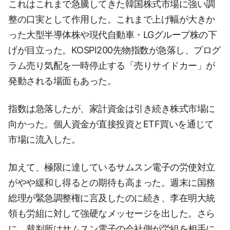
これはこれまで急騰してきた韓国株式市場に強い調
整の口実として作用した。これまで上げ幅が大きか
った大型半導体株や現代自動車・LGグループ株の下
げが目立った。KOSPI200先物指数が急落し、プログ
ラム売り気配を一時停止する「売りサイドカー」が
発動される場面もあった。
指数は急落したが、家計資金は引き続き株式市場に
向かった。個人資金が直接投資とETF買いを通じて
市場に流入した。
加えて、極限に達しているサムスン電子の労使対立
がやや緩和し得るとの期待も高まった。週末に国務
総理が緊急調整権に言及したのに続き、李在明大統
領も労組に対して強硬なメッセージを出した。さら
に、裁判所はサムスン電子の会社側が労組を相手に