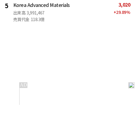
3,020
5
Korea Advanced Materials
+
29.89
%
出来高
3,991,467
売買代金
118.3億
IT
金融
不動産
産業
流通・小売
政治・社会
国際
科学
エンタメ
スポーツ