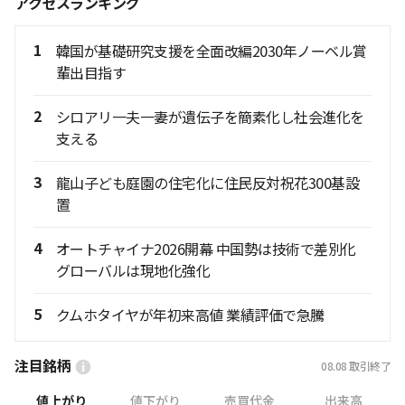
アクセスランキング
1
韓国が基礎研究支援を全面改編2030年ノーベル賞
輩出目指す
2
シロアリ一夫一妻が遺伝子を簡素化し社会進化を
支える
3
龍山子ども庭園の住宅化に住民反対祝花300基設
置
4
オートチャイナ2026開幕 中国勢は技術で差別化
グローバルは現地化強化
5
クムホタイヤが年初来高値 業績評価で急騰
注目銘柄
08.08
取引終了
値上がり
値下がり
売買代金
出来高