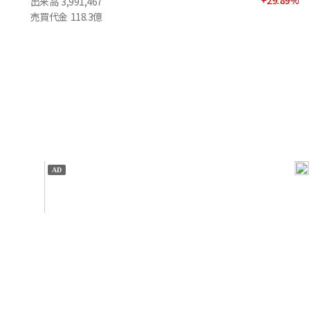
+
29.89
%
出来高
3,991,467
売買代金
118.3億
IT
金融
不動産
産業
流通・小売
政治・社会
国際
科学
エンタメ
スポーツ
※ 本サービスでは、
の機械翻訳ツールを使用しています