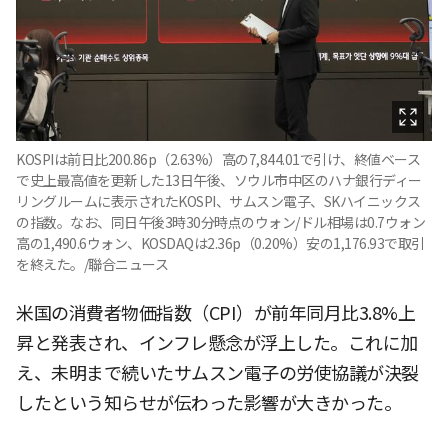
KOSPIは前日比200.86p（2.63%）高の7,844.01で引け、終値ベース
で史上最高値を更新した13日午後、ソウル市中区のハナ銀行ディー
リングルームに表示されたKOSPI、サムスン電子、SKハイニックス
の指数。なお、同日午後3時30分時点のウォン/ドル相場は0.7ウォン
高の1,490.6ウォン、KOSDAQは2.36p（0.20%）安の1,176.93で取引
を終えた。/聯合ニュース
米国の消費者物価指数（CPI）が前年同月比3.8%上
昇と発表され、インフレ懸念が浮上した。これに加
え、未明まで続いたサムスン電子の労使協議が決裂
したという知らせが伝わった影響が大きかった。