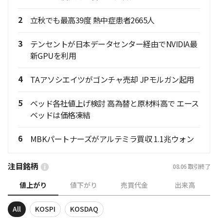
2
立秋でも最高39度 熱中症患者2665人
3
テンセントが日本データセンター経由でNVIDIA最
新GPUを利用
4
TAアソシエイツがゴンチャ売却 JPモルガン起用
5
ベッド各社値上げ検討 高為替と原材料高で エース
ベッドは価格凍結
6
MBKパートナーズがアルテミラ買収 1.1兆ウォン
注目銘柄
08.06
取引終了
値上がり
値下がり
売買代金
出来高
All
KOSPI
KOSDAQ