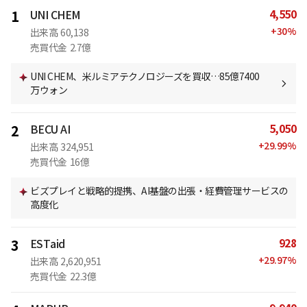
4,550
1
UNI CHEM
+
30
%
出来高
60,138
売買代金
2.7億
UNI CHEM、米ルミアテクノロジーズを買収…85億7400
万ウォン
5,050
2
BECU AI
+
29.99
%
出来高
324,951
売買代金
16億
ビズプレイと戦略的提携、AI基盤の出張・経費管理サービスの
高度化
928
3
ESTaid
+
29.97
%
出来高
2,620,951
売買代金
22.3億