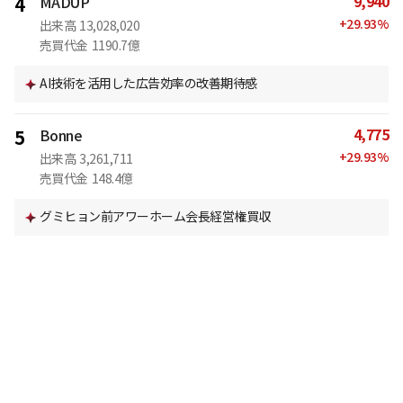
9,940
4
MADUP
+
29.93
%
出来高
13,028,020
売買代金
1190.7億
AI技術を活用した広告効率の改善期待感
4,775
5
Bonne
+
29.93
%
出来高
3,261,711
売買代金
148.4億
グミヒョン前アワーホーム会長経営権買収