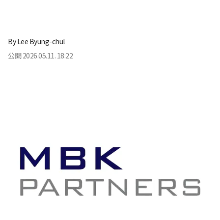
By
Lee Byung-chul
公開
2026.05.11. 18:22