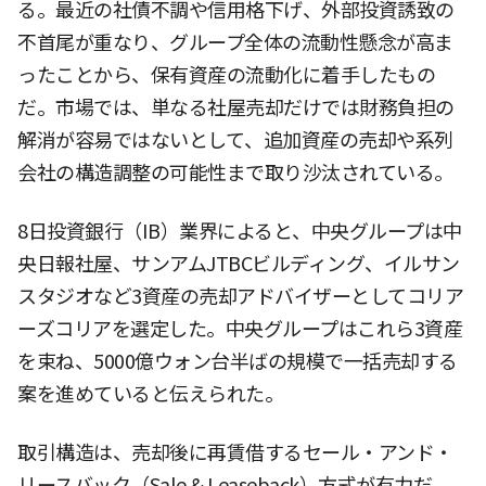
る。最近の社債不調や信用格下げ、外部投資誘致の
不首尾が重なり、グループ全体の流動性懸念が高ま
ったことから、保有資産の流動化に着手したもの
だ。市場では、単なる社屋売却だけでは財務負担の
解消が容易ではないとして、追加資産の売却や系列
会社の構造調整の可能性まで取り沙汰されている。
8日投資銀行（IB）業界によると、中央グループは中
央日報社屋、サンアムJTBCビルディング、イルサン
スタジオなど3資産の売却アドバイザーとしてコリア
ーズコリアを選定した。中央グループはこれら3資産
を束ね、5000億ウォン台半ばの規模で一括売却する
案を進めていると伝えられた。
取引構造は、売却後に再賃借するセール・アンド・
リースバック（Sale & Leaseback）方式が有力だ。