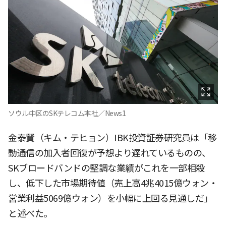
ソウル中区のSKテレコム本社／News1
金泰賢（キム・テヒョン）IBK投資証券研究員は「移
動通信の加入者回復が予想より遅れているものの、
SKブロードバンドの堅調な業績がこれを一部相殺
し、低下した市場期待値（売上高4兆4015億ウォン・
営業利益5069億ウォン）を小幅に上回る見通しだ」
と述べた。