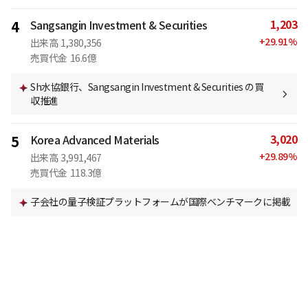
1,203
4
Sangsangin Investment & Securities
+
29.91
%
出来高
1,380,356
売買代金
16.6億
Sh水協銀行、Sangsangin Investment & Securities の買
収推進
3,020
5
Korea Advanced Materials
+
29.89
%
出来高
3,991,467
売買代金
118.3億
子会社の量子検証プラットフォームが国際ベンチマークに掲載