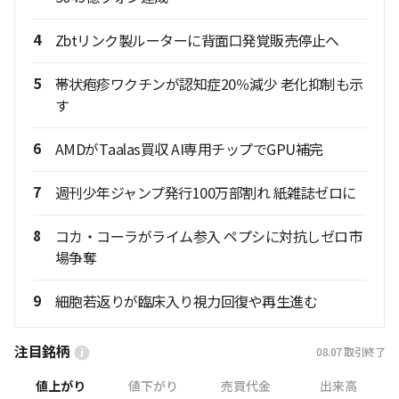
4
Zbtリンク製ルーターに背面口発覚販売停止へ
5
帯状疱疹ワクチンが認知症20％減少 老化抑制も示
す
6
AMDがTaalas買収 AI専用チップでGPU補完
7
週刊少年ジャンプ発行100万部割れ 紙雑誌ゼロに
8
コカ・コーラがライム参入 ペプシに対抗しゼロ市
場争奪
9
細胞若返りが臨床入り視力回復や再生進む
注目銘柄
08.07
取引終了
値上がり
値下がり
売買代金
出来高