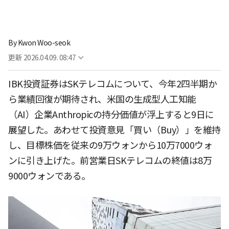
By
Kwon Woo-seok
更新
2026.04.09. 08:47
IBK投資証券はSKテレコムについて、今年2四半期か
ら業績回復が期待され、米国の生成型人工知能
（AI）企業Anthropicの持分価値が浮上すると9日に
展望した。あわせて投資意見「買い（Buy）」を維持
し、目標株価を従来の9万ウォンから10万7000ウォ
ンに引き上げた。前営業日SKテレコムの終値は8万
9000ウォンである。