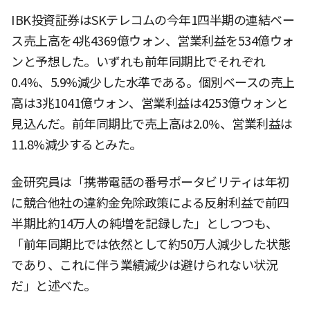
IBK投資証券はSKテレコムの今年1四半期の連結ベー
ス売上高を4兆4369億ウォン、営業利益を534億ウォ
ンと予想した。いずれも前年同期比でそれぞれ
0.4%、5.9%減少した水準である。個別ベースの売上
高は3兆1041億ウォン、営業利益は4253億ウォンと
見込んだ。前年同期比で売上高は2.0%、営業利益は
11.8%減少するとみた。
金研究員は「携帯電話の番号ポータビリティは年初
に競合他社の違約金免除政策による反射利益で前四
半期比約14万人の純増を記録した」としつつも、
「前年同期比では依然として約50万人減少した状態
であり、これに伴う業績減少は避けられない状況
だ」と述べた。