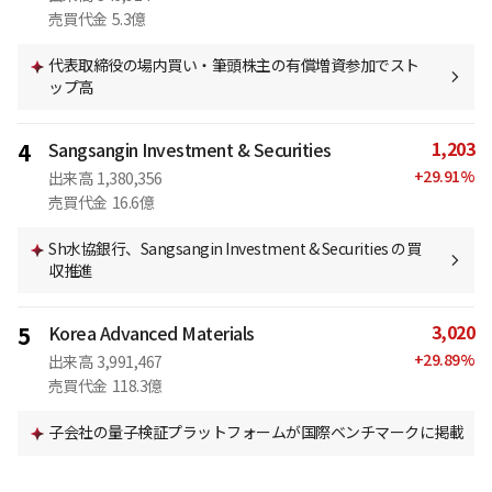
売買代金
5.3億
代表取締役の場内買い・筆頭株主の有償増資参加でスト
ップ高
1,203
4
Sangsangin Investment & Securities
+
29.91
%
出来高
1,380,356
売買代金
16.6億
Sh水協銀行、Sangsangin Investment & Securities の買
収推進
3,020
5
Korea Advanced Materials
+
29.89
%
出来高
3,991,467
売買代金
118.3億
子会社の量子検証プラットフォームが国際ベンチマークに掲載