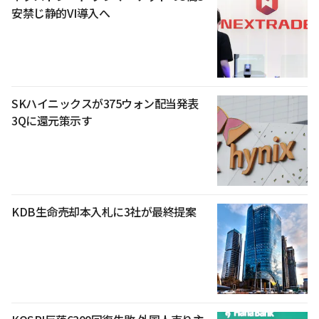
安禁じ静的VI導入へ
SKハイニックスが375ウォン配当発表
3Qに還元策示す
KDB生命売却本入札に3社が最終提案