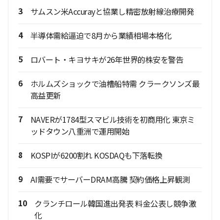
3
サムスン米Accurayと協業し精密放射線治療開発
4
半導体需給逼迫で8月から業績相場本格化
5
ロバート・キヨサキが26年世界的株安を警告
6
ホルムズショックで油槽船特需 クラークソンズ最
高益更新
7
NAVERが1784型スマビル技術を初商用化 東京ミ
ッドタウン八重洲で運用開始
8
KOSPIが6200割れ KOSDAQも下落転換
9
AI需要でサーバーDRAM高騰 契約価格上昇観測
10
クランチロール韓国進出発表 料金公表し競争激
化