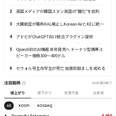
2
英国メディアが韓国スヌン英語の"難化"を批判
3
大韓航空が略称KAL廃止しKorean AirとKEに統一
4
アドビがChatGPT向け統合プラグイン提供
5
OpenAI初のAI機器 来年発売へ ドーナツ型携帯ス
ピーカー価格300〜400ドル
6
セウォル号生存学生が死亡 加害的励ましを戒める
注目銘柄
08.08
取引終了
値上がり
値下がり
売買代金
出来高
All
KOSPI
KOSDAQ
8,060
Dongwha Enterprise