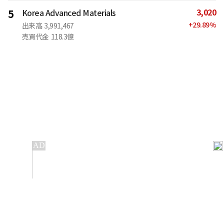
3,020
5
Korea Advanced Materials
+
29.89
%
出来高
3,991,467
売買代金
118.3億
IT
金融
不動産
産業
流通・小売
政治・社会
国際
科学
エンタメ
スポーツ