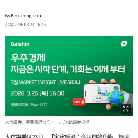
By
Kim Jeong-eon
公開
2026.03.23. 16:46
大信證券、宇宙経済セミナー。/大信證券提供
大信證券は23日、「宇宙経済：今は開始段階、機会