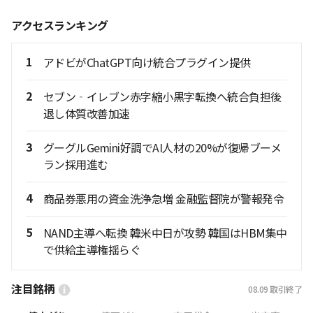
アクセスランキング
1
アドビがChatGPT向け統合プラグイン提供
2
セブン‐イレブン赤字縮小黒字転換へ統合負担後
退し体質改善加速
3
グーグルGemini好調でAI人材の20%が復帰ブーメ
ラン採用進む
4
商品券悪用の資金洗浄急増 金融監督院が警報発令
5
NAND主導へ転換 韓米中日が攻勢 韓国はHBM集中
で供給主導権揺らぐ
注目銘柄
08.09
取引終了