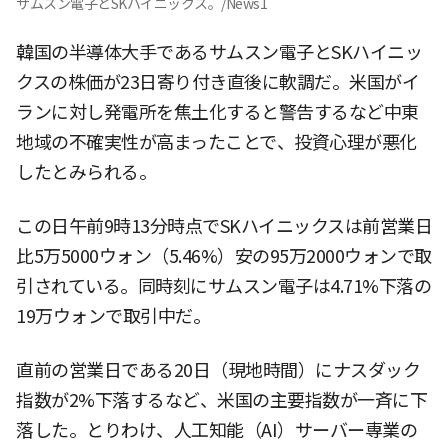
サムスン電子とSKハイニックス。/News1
韓国の半導体大手であるサムスン電子とSKハイニッ
クスの株価が23日寄り付き直後に軟調だ。米国がイ
ランに対し発電所を焦土化すると警告するなど中東
地域の不確実性が高まったことで、投資心理が悪化
したとみられる。
この日午前9時13分時点でSKハイニックスは前営業日
比5万5000ウォン（5.46%）安の95万2000ウォンで取
引されている。同時刻にサムスン電子は4.71%下落の
19万ウォンで取引中だ。
直前の営業日である20日（現地時間）にナスダック
指数が2%下落するなど、米国の主要指数が一斉に下
落した。とりわけ、人工知能（AI）サーバー専業の