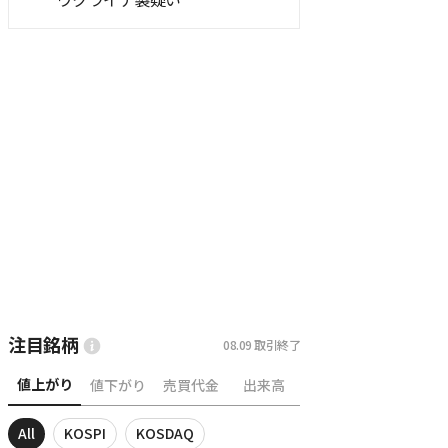
ウクライナ製疑い
注目銘柄
08.09
取引終了
値上がり
値下がり
売買代金
出来高
All
KOSPI
KOSDAQ