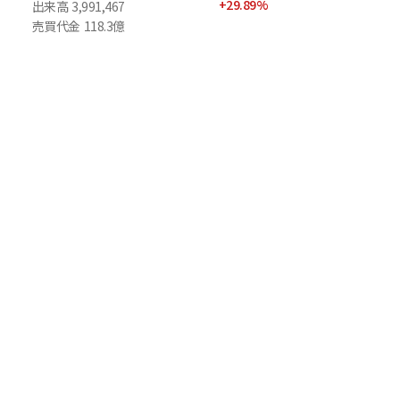
+
29.89
%
出来高
3,991,467
売買代金
118.3億