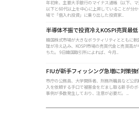
年初来、主要大手銀行のマイナス通帳（以下、マ
以下と60代以上を中心に上昇していることが分
場で「借入れ投資」に乗り出した投資家...
半導体不振で投資冷えKOSPI売買最低
韓国株式市場が大きなボラティリティとともに軟
理が冷え込み、KOSPI市場の売買代金と売買高
ちた。 9日韓国取引所によれば、今月...
FIUが新手フィッシング急増に対策強
市庁の公務員、大学関係者、刑務所職員など公的
入を依頼する手口で被害金をだまし取る新手のボ
事例が多数発生しており、注意が必要だ。 ...