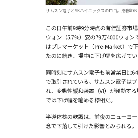
サムスン電子とSKハイニックスのロゴ。/朝鮮DB
この日午前9時9分時点の有価証券市場で
ウォン（5.7%）安の79万4000ウ
はプレマーケット（Pre-Market）
たのに続き、場中に下げ幅を広げてい
同時刻にサムスン電子も前営業日比6400
で取引されている。サムスン電子はプレ
れ、変動性緩和装置（VI）が発動す
では下げ幅を縮める様相だ。
半導体株の軟調は、前夜のニューヨー
念で下落して引けた影響とみられる。