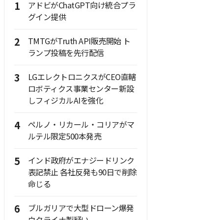
1
アドビがChatGPT向け統合プラ
グイン提供
2
TMTGがTruth API販売開始 ト
ランプ投稿を先行配信
3
LGエレクトロニクスがCEO直轄
ロボティクス事業センター新設
しフィジカルAIを強化
4
ペルノ・リカール・コリアがマ
ルテル限定500本発売
5
インド政府がエナジードリンク
表記禁止 各社反発も90日で削除
命じる
6
ブルガリアで大型ドローン爆発