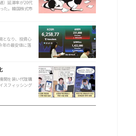
通）延滞率が20代
かった。韓国株式市
調となり、投資心
が今年の最安値に落
化
機関を装い代理購
イスフィッシング